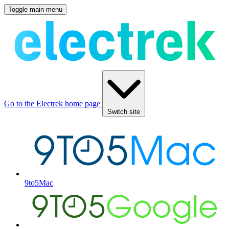
Toggle main menu
Go to the Electrek home page
Switch site
9to5Mac