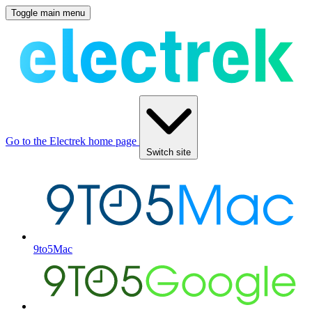
Toggle main menu
Go to the Electrek home page
Switch site
9to5Mac