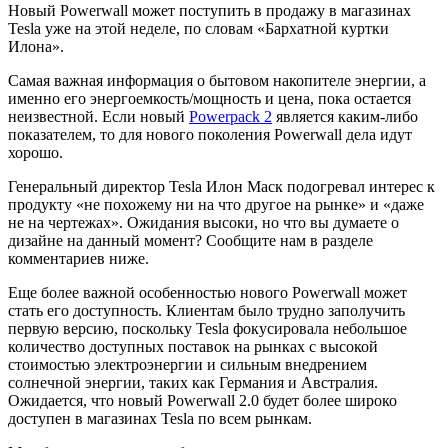
Новый Powerwall может поступить в продажу в магазинах
Tesla уже на этой неделе, по словам «Бархатной куртки
Илона».
Самая важная информация о бытовом накопителе энергии, а
именно его энергоемкость/мощность и цена, пока остается
неизвестной. Если новый
Powerpack 2
является каким-либо
показателем, то для нового поколения Powerwall дела идут
хорошо.
Генеральный директор Tesla Илон Маск подогревал интерес к
продукту «не похожему ни на что другое на рынке» и «даже
не на чертежах». Ожидания высоки, но что вы думаете о
дизайне на данный момент? Сообщите нам в разделе
комментариев ниже.
Еще более важной особенностью нового Powerwall может
стать его доступность. Клиентам было трудно заполучить
первую версию, поскольку Tesla фокусировала небольшое
количество доступных поставок на рынках с высокой
стоимостью электроэнергии и сильным внедрением
солнечной энергии, таких как Германия и Австралия.
Ожидается, что новый Powerwall 2.0 будет более широко
доступен в магазинах Tesla по всем рынкам.