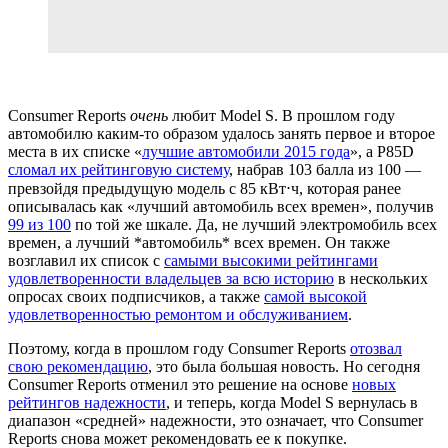
Consumer Reports
очень
любит Model S. В прошлом году
автомобилю каким-то образом удалось занять первое и второе
места в их списке «
лучшие автомобили 2015 года
», а P85D
сломал их рейтинговую систему
, набрав 103 балла из 100 —
превзойдя предыдущую модель с 85 кВт⋅ч, которая ранее
описывалась как «лучший автомобиль всех времен», получив
99 из 100
по той же шкале. Да, не лучший электромобиль всех
времен, а лучший *автомобиль* всех времен. Он также
возглавил их список с
самыми высокими рейтингами
удовлетворенности владельцев за всю историю
в нескольких
опросах своих подписчиков, а также
самой высокой
удовлетворенностью ремонтом и обслуживанием
.
Поэтому, когда в прошлом году Consumer Reports
отозвал
свою рекомендацию
, это была большая новость. Но сегодня
Consumer Reports отменил это решение на основе
новых
рейтингов надежности
, и теперь, когда Model S вернулась в
диапазон «средней» надежности, это означает, что Consumer
Reports снова может рекомендовать ее к покупке.