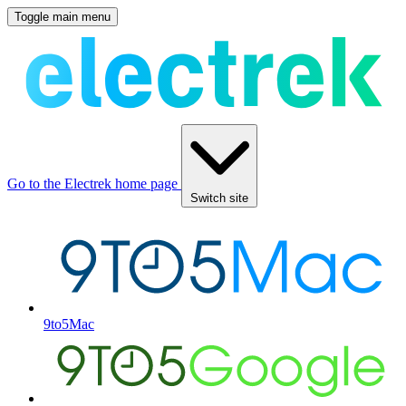
Toggle main menu
Go to the Electrek home page
Switch site
9to5Mac