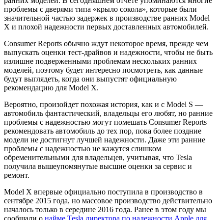
ранних моделей. В сегодняшнем отчете упоминаются многие
проблемы с дверями типа «крыло сокола», которые были
значительной частью задержек в производстве ранних Model
X и плохой надежности первых доставленных автомобилей.
Consumer Reports обычно ждут некоторое время, прежде чем
выпускать оценки тест-драйвов и надежности, чтобы не быть
излишне подверженными проблемам нескольких ранних
моделей, поэтому будет интересно посмотреть, как данные
будут выглядеть, когда они выпустят официальную
рекомендацию для Model X.
Вероятно, произойдет похожая история, как и с Model S —
автомобиль фантастический, владельцы его любят, но ранние
проблемы с надежностью могут помешать Consumer Reports
рекомендовать автомобиль до тех пор, пока более поздние
модели не достигнут лучшей надежности. Даже эти ранние
проблемы с надежностью не кажутся слишком
обременительными для владельцев, учитывая, что Tesla
получила вышеупомянутые высшие оценки за сервис и
ремонт.
Model X впервые официально поступила в производство в
сентябре 2015 года, но массовое производство действительно
началось только в середине 2016 года. Ранее в этом году мы
сообщали о
найме Tesla директора по надежности Apple для