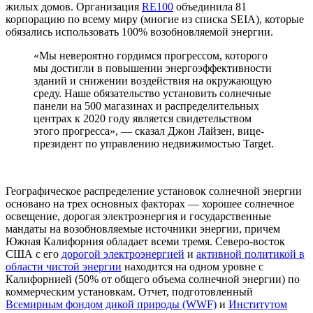
жилых домов. Организация
RE100
объединила 81
корпорацию по всему миру (многие из списка SEIA), которые
обязались использовать 100% возобновляемой энергии.
«Мы невероятно гордимся прогрессом, которого
мы достигли в повышении энергоэффективности
зданий и снижении воздействия на окружающую
среду. Наше обязательство установить солнечные
панели на 500 магазинах и распределительных
центрах к 2020 году является свидетельством
этого прогресса», — сказал Джон Лайзен, вице-
президент по управлению недвижимостью Target.
Географическое распределение установок солнечной энергии
основано на трех основных факторах — хорошее солнечное
освещение, дорогая электроэнергия и государственные
мандаты на возобновляемые источники энергии, причем
Южная Калифорния обладает всеми тремя. Северо-восток
США с его
дорогой электроэнергией
и
активной политикой в
области чистой энергии
находится на одном уровне с
Калифорнией (50% от общего объема солнечной энергии) по
коммерческим установкам. Отчет, подготовленный
Всемирным фондом дикой природы (WWF)
и
Институтом