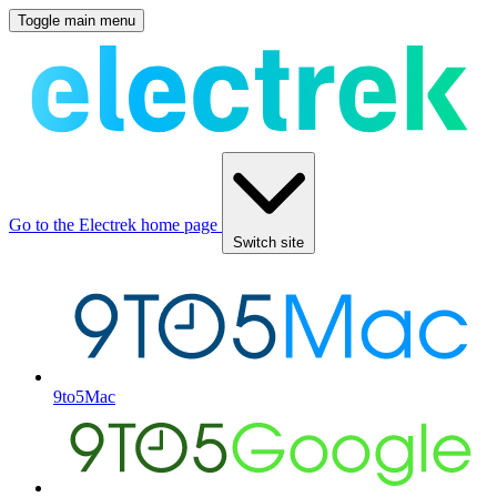
Toggle main menu
Go to the Electrek home page
Switch site
9to5Mac