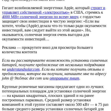
Гигант возобновляемой энергетики Apple, который
строит и
управляет собственной «электросетью»
в США, стремясь к
4000 МВт солнечной энергии по всему миру
, с гордостью
защищает свои инвестиции в чистую энергию: «Если вы
хотите, чтобы (Apple) делала что-то только ради окупаемости
инвестиций, вам следует выйти из этой акции». Но,
оказывается, солнечная энергия очень выгодна для
окупаемости инвестиций…
Реклама — прокрутите вниз для просмотра большего
количества контента
Если вы рассматриваете возможность установки солнечных
батарей, получите предложение от нескольких подрядчиков
на
understandsolar.com
. Если вы хотите получить отзывы о
предложении, которое вы получили, напишите мне по адресу
john @ 9to5mac dot com или
отправьте твит
.
Крупные розничные магазины предлагают одни из лучших
потенциальных площадок для установки солнечной энергии
— на крышах квадратных, плоских зданий и на ранее
построенных парковках. Средний размер установки
компанией в этой группе составляет около 500 кВт — в 75 раз
больше среднего размера установки солнечных батарей для