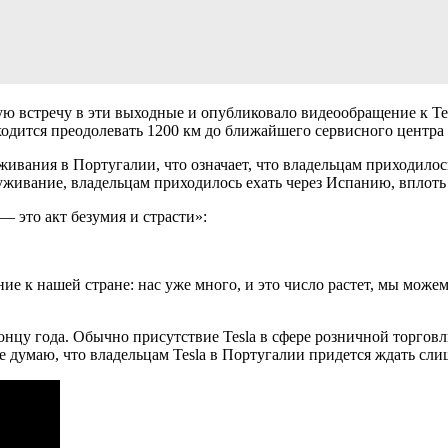
ю встречу в эти выходные и опубликовало видеообращение к Tes
ходится преодолевать 1200 км до ближайшего сервисного центра
живания в Португалии, что означает, что владельцам приходилось
живание, владельцам приходилось ехать через Испанию, вплоть
— это акт безумия и страсти»:
ие к нашей стране: нас уже много, и это число растет, мы можем
концу года. Обычно присутствие Tesla в сфере розничной торгов
е думаю, что владельцам Tesla в Португалии придется ждать слиш