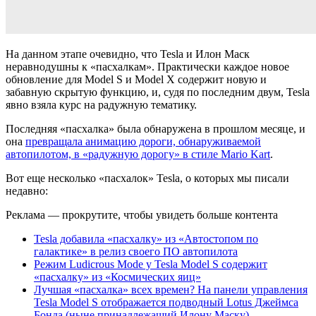
На данном этапе очевидно, что Tesla и Илон Маск
неравнодушны к «пасхалкам». Практически каждое новое
обновление для Model S и Model X содержит новую и
забавную скрытую функцию, и, судя по последним двум, Tesla
явно взяла курс на радужную тематику.
Последняя «пасхалка» была обнаружена в прошлом месяце, и
она
превращала анимацию дороги, обнаруживаемой
автопилотом, в «радужную дорогу» в стиле Mario Kart
.
Вот еще несколько «пасхалок» Tesla, о которых мы писали
недавно:
Реклама — прокрутите, чтобы увидеть больше контента
Tesla добавила «пасхалку» из «Автостопом по
галактике» в релиз своего ПО автопилота
Режим Ludicrous Mode у Tesla Model S содержит
«пасхалку» из «Космических яиц»
Лучшая «пасхалка» всех времен? На панели управления
Tesla Model S отображается подводный Lotus Джеймса
Бонда (ныне принадлежащий Илону Маску)