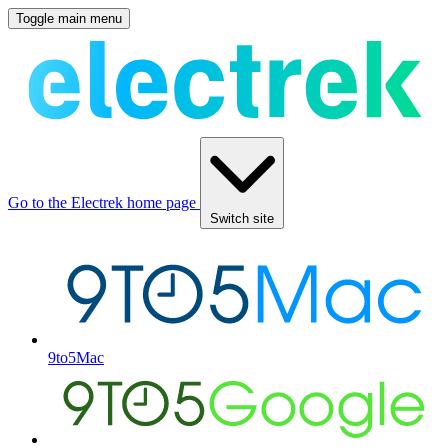
Toggle main menu
Go to the Electrek home page
Switch site
9to5Mac