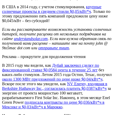
В США в 2014 году, с учетом стимулирования,
крупные
солнечные проекты в среднем стоили $0,05/кВт*ч
. Только по
этому предложению пять компаний предложили цену ниже
$0,045/кВт – без субсидий!
Если вы рассматриваете возможность установки солнечных
батарей, получите расценки от нескольких подрядчиков на
сайте
understandsolar.com
. Если вам нужна обратная связь по
полученной вами расценке – напишите мне на почту john @
9to5mac dot com или
отправьте твит
.
Реклама – прокрутите для продолжения чтения
В 2015 году мы видели, как
Дубай заключил сделку по
фиксированной ставке $0,0584 цента в течение 25 лет
без
каких-либо стимулов. Летом 2015 года Остин, Техас, получил
около 1300 МВт предложений по цене ниже $0,04/кВт*ч
.
Вскоре после этого мы увидели, как
NV Energy, входящая в
Berkshire Hathaway Inc., согласилась платить $0,0387/кВт*ч
за
энергию от проекта мощностью 100 мегаватт,
разрабатываемого First Solar Inc. Наконец, в этом месяце Enel
Green Power
подписала контракты по цене $0,036/кВт*ч в
Мексике и $0,03/кВт*ч в Марокко
.