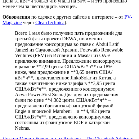
Цена за кВт*ч только что упала на 50% – и это произошло
менее чем за шестнадцать месяцев.
Обновления
по сделке с других сайтов в интернете – от
PV-
Magazine
через
CleanTechnica
):
Всего 1 мая было получено пять предложений для
третьей фазы проекта DEWA, но именно
предложение консорциума во главе с Abdul Latif
Jameel из Саудовской Аравии, Fotowatio Renewable
Ventures (FRV) из Испании и Masdar из ОАЭ
привлекло внимание. Предложение консорциума
в размере **2,99 цента США/кВт*ч** на 18%
ниже, чем предложение в **3,65 цента США/
кВт*ч**, представленное JinkoSolar из Китая, а
также значительно ниже тарифа в **3,95 цента
США/кВт*ч**, предложенного консорциумом
Acwa Power-First Solar. Два других предложения
были по цене **4,382 цента США/кВт*ч** –
представлено британско-французской фирмой
Engie и японской Marubeni – и **4,482 цента
США/кВт*ч**, представлено консорциумом,
состоящим из французской EDF и катарской
Nebras.
Доктор Мориц Боргманн из Apricum – The Cleantech Advisory