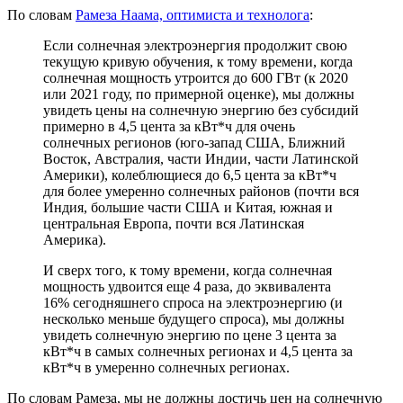
По словам
Рамеза Наама, оптимиста и технолога
:
Если солнечная электроэнергия продолжит свою
текущую кривую обучения, к тому времени, когда
солнечная мощность утроится до 600 ГВт (к 2020
или 2021 году, по примерной оценке), мы должны
увидеть цены на солнечную энергию без субсидий
примерно в 4,5 цента за кВт*ч для очень
солнечных регионов (юго-запад США, Ближний
Восток, Австралия, части Индии, части Латинской
Америки), колеблющиеся до 6,5 цента за кВт*ч
для более умеренно солнечных районов (почти вся
Индия, большие части США и Китая, южная и
центральная Европа, почти вся Латинская
Америка).
И сверх того, к тому времени, когда солнечная
мощность удвоится еще 4 раза, до эквивалента
16% сегодняшнего спроса на электроэнергию (и
несколько меньше будущего спроса), мы должны
увидеть солнечную энергию по цене 3 цента за
кВт*ч в самых солнечных регионах и 4,5 цента за
кВт*ч в умеренно солнечных регионах.
По словам Рамеза, мы не должны достичь цен на солнечную