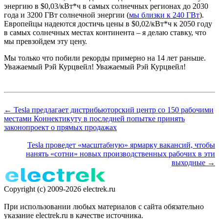
энергию в $0,03/кВт*ч в самых солнечных регионах до 2030
года и 3200 ГВт солнечной энергии (
мы близки к 240 ГВт
).
Европейцы надеются достичь цены в $0,02/кВт*ч к 2050 году
в самых солнечных местах континента – я делаю ставку, что
мы превзойдем эту цену.
Мы только что побили рекорды примерно на 14 лет раньше.
Уважаемый Рэй Курцвейл! Уважаемый Рэй Курцвейл!
← Tesla предлагает дистрибьюторский центр со 150 рабочими
местами Коннектикуту в последней попытке принять
законопроект о прямых продажах
Tesla проведет «масштабную» ярмарку вакансий, чтобы
нанять «сотни» новых производственных рабочих в эти
выходные →
Copyright (c) 2009-2026 electrek.ru
При использовании любых материалов с сайта обязательно
указание electrek.ru в качестве источника.