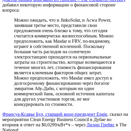
добавил некоторую информацию о финансовой стороне
вопроса:
Можно ожидать, что и JinkoSolar, и Acwa Power,
занявшая третье место, представили свои
предложения очень близко к тому, что сегодня
считается коммерчески жизнеспособным. Можно
предположить, как Masdar и FRV, по-видимому,
играют в собственной вселенной. Поскольку
большая часть расходов на солнечную
электростанцию ​​приходится на первоначальные
затраты на строительство, которые возмещаются в
течение многих лет, стоимость финансирования
является ключевым фактором общих затрат.
Можно предположить, что Masdar имел доступ к
долгосрочному финансированию через богатое
эмиратом Абу-Даби, с которым ни один
коммерческий банк, основной источник капитала
для других участников торгов, не мог
конкурировать по стоимости.
Франсуа-Ксавье Бул, старший вице-президент Engie
, сказал на
мероприятии Clean Energy Business Council в Дубае во
вторник в ответ на $0,0299/кВт*ч – через
Лиэнн Грейвс
в The
National: