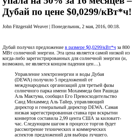
упала на 50% за 16 месяцев –
Дубай по цене $0,0299/кВт*ч!
John Fitzgerald Weaver
| Понедельник, 2 мая, 2016, 00:18.
Дубай получил предложение
в размере $0,0299/кВт*ч
за 800
МВт солнечной энергии. Эта цена является самой низкой из
когда-либо зарегистрированных для солнечной энергии (и,
возможно, не является концом падения цен…).
Управление электроэнергии и воды Дубая
(DEWA) получило 5 предложений от
международных организаций для третьей фазы
солнечного парка имени Мохаммеда бин Рашида
Аль Мактума, сообщил Его Превосходительство
Саид Мохаммед Аль Тайер, управляющий
директор и генеральный директор DEWA. Самая
низкая зарегистрированная ставка при вскрытии
конвертов составила 2,99 цента США за киловатт-
час. Следующим шагом в процессе торгов будет
рассмотрение технических и коммерческих
аспектов предложений для выбора лучшего.