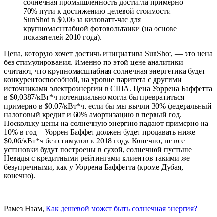
солнечная промышленность достигла примерно
70% пути к достижению целевой стоимости
SunShot в $0,06 за киловатт-час для
крупномасштабной фотовольтаики (на основе
показателей 2010 года).
Цена, которую хочет достичь инициатива SunShot, — это цена
без стимулирования. Именно по этой цене аналитики
считают, что крупномасштабная солнечная энергетика будет
конкурентоспособной, на уровне паритета с другими
источниками электроэнергии в США. Цена Уоррена Баффетта
в $0,0387/кВт*ч потенциально могла бы превратиться
примерно в $0,07/кВт*ч, если бы мы вычли 30% федеральный
налоговый кредит и 60% амортизацию в первый год.
Поскольку цены на солнечную энергию падают примерно на
10% в год – Уоррен Баффет должен будет продавать ниже
$0,06/кВт*ч без стимулов к 2018 году. Конечно, не все
установки будут построены в сухой, солнечной пустыне
Невады с кредитными рейтингами клиентов такими же
безупречными, как у Уоррена Баффетта (кроме Дубая,
конечно).
Рамез Наам,
Как дешевой может быть солнечная энергия?