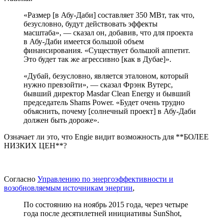
«Размер [в Абу-Даби] составляет 350 МВт, так что,
безусловно, будут действовать эффекты
масштаба», — сказал он, добавив, что для проекта
в Абу-Даби имеется большой объем
финансирования. «Существует большой аппетит.
Это будет так же агрессивно [как в Дубае]».
«Дубай, безусловно, является эталоном, который
нужно превзойти», — сказал Фрэнк Вутерс,
бывший директор Masdar Clean Energy и бывший
председатель Shams Power. «Будет очень трудно
объяснить, почему [солнечный проект] в Абу-Даби
должен быть дороже».
Означает ли это, что Engie видит возможность для **БОЛЕЕ
НИЗКИХ ЦЕН**?
Согласно
Управлению по энергоэффективности и
возобновляемым источникам энергии
,
По состоянию на ноябрь 2015 года, через четыре
года после десятилетней инициативы SunShot,