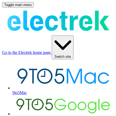
Toggle main menu
Go to the Electrek home page
Switch site
9to5Mac