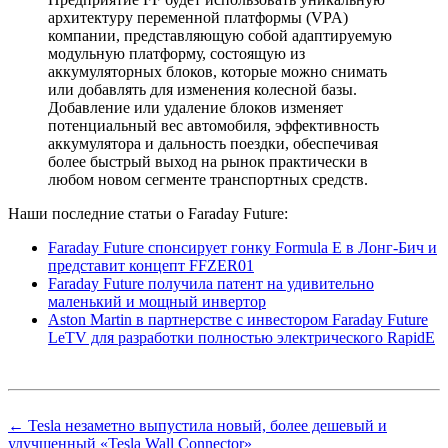
архитектуру переменной платформы (VPA)
компании, представляющую собой адаптируемую
модульную платформу, состоящую из
аккумуляторных блоков, которые можно снимать
или добавлять для изменения колесной базы.
Добавление или удаление блоков изменяет
потенциальный вес автомобиля, эффективность
аккумулятора и дальность поездки, обеспечивая
более быстрый выход на рынок практически в
любом новом сегменте транспортных средств.
Наши последние статьи о Faraday Future:
Faraday Future спонсирует гонку Formula E в Лонг-Бич и
представит концепт FFZER01
Faraday Future получила патент на удивительно
маленький и мощный инвертор
Aston Martin в партнерстве с инвестором Faraday Future
LeTV для разработки полностью электрического RapidE
← Tesla незаметно выпустила новый, более дешевый и
улучшенный «Tesla Wall Connector»