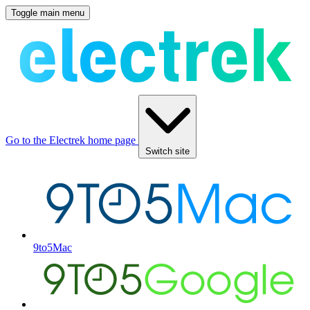
Toggle main menu
Go to the Electrek home page
Switch site
9to5Mac