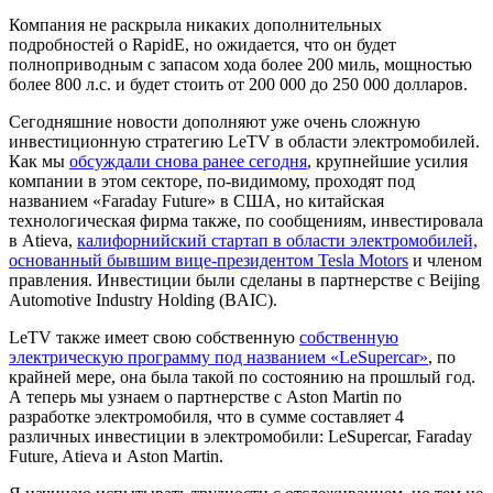
Компания не раскрыла никаких дополнительных
подробностей о RapidE, но ожидается, что он будет
полноприводным с запасом хода более 200 миль, мощностью
более 800 л.с. и будет стоить от 200 000 до 250 000 долларов.
Сегодняшние новости дополняют уже очень сложную
инвестиционную стратегию LeTV в области электромобилей.
Как мы
обсуждали снова ранее сегодня
, крупнейшие усилия
компании в этом секторе, по-видимому, проходят под
названием «Faraday Future» в США, но китайская
технологическая фирма также, по сообщениям, инвестировала
в Atieva,
калифорнийский стартап в области электромобилей,
основанный бывшим вице-президентом Tesla Motors
и членом
правления. Инвестиции были сделаны в партнерстве с Beijing
Automotive Industry Holding (BAIC).
LeTV также имеет свою собственную
собственную
электрическую программу под названием «LeSupercar»
, по
крайней мере, она была такой по состоянию на прошлый год.
А теперь мы узнаем о партнерстве с Aston Martin по
разработке электромобиля, что в сумме составляет 4
различных инвестиции в электромобили: LeSupercar, Faraday
Future, Atieva и Aston Martin.