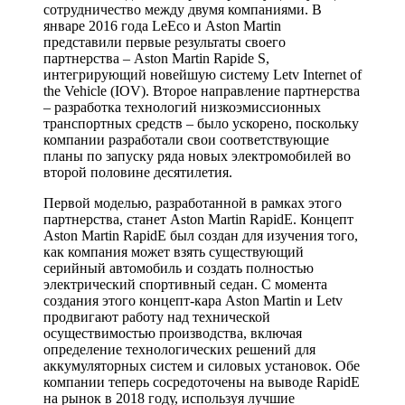
сотрудничество между двумя компаниями. В
январе 2016 года LeEco и Aston Martin
представили первые результаты своего
партнерства – Aston Martin Rapide S,
интегрирующий новейшую систему Letv Internet of
the Vehicle (IOV). Второе направление партнерства
– разработка технологий низкоэмиссионных
транспортных средств – было ускорено, поскольку
компании разработали свои соответствующие
планы по запуску ряда новых электромобилей во
второй половине десятилетия.
Первой моделью, разработанной в рамках этого
партнерства, станет Aston Martin RapidE. Концепт
Aston Martin RapidE был создан для изучения того,
как компания может взять существующий
серийный автомобиль и создать полностью
электрический спортивный седан. С момента
создания этого концепт-кара Aston Martin и Letv
продвигают работу над технической
осуществимостью производства, включая
определение технологических решений для
аккумуляторных систем и силовых установок. Обе
компании теперь сосредоточены на выводе RapidE
на рынок в 2018 году, используя лучшие