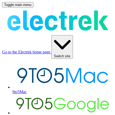
Toggle main menu
Go to the Electrek home page
Switch site
9to5Mac