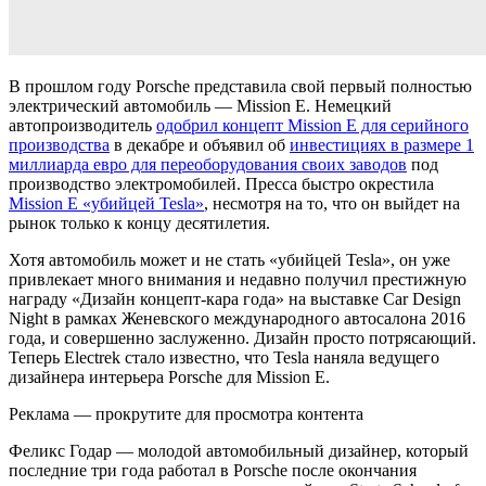
В прошлом году Porsche представила свой первый полностью
электрический автомобиль — Mission E. Немецкий
автопроизводитель
одобрил концепт Mission E для серийного
производства
в декабре и объявил об
инвестициях в размере 1
миллиарда евро для переоборудования своих заводов
под
производство электромобилей. Пресса быстро окрестила
Mission E «убийцей Tesla»
, несмотря на то, что он выйдет на
рынок только к концу десятилетия.
Хотя автомобиль может и не стать «убийцей Tesla», он уже
привлекает много внимания и недавно получил престижную
награду «Дизайн концепт-кара года» на выставке Car Design
Night в рамках Женевского международного автосалона 2016
года, и совершенно заслуженно. Дизайн просто потрясающий.
Теперь Electrek стало известно, что Tesla наняла ведущего
дизайнера интерьера Porsche для Mission E.
Реклама — прокрутите для просмотра контента
Феликс Годар — молодой автомобильный дизайнер, который
последние три года работал в Porsche после окончания