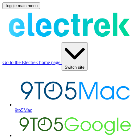
Toggle main menu
Go to the Electrek home page
Switch site
9to5Mac