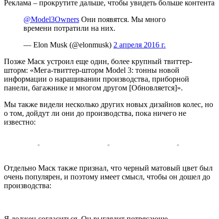
Реклама – прокрутите дальше, чтобы увидеть больше контента
@Model3Owners
Они появятся. Мы много
времени потратили на них.
— Elon Musk (@elonmusk)
2 апреля 2016 г.
Позже Маск устроил еще один, более крупный твиттер-
шторм: «Мега-твиттер-шторм Model 3: тонны новой
информации о наращивании производства, приборной
панели, багажнике и многом другом [Обновляется]».
Мы также видели несколько других новых дизайнов колес, но
о том, дойдут ли они до производства, пока ничего не
известно:
Отдельно Маск также признал, что черный матовый цвет был
очень популярен, и поэтому имеет смысл, чтобы он дошел до
производства:
Я должен согласиться. Он выглядит потрясающе.