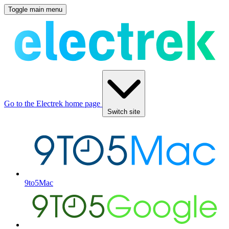
Toggle main menu
Go to the Electrek home page
Switch site
9to5Mac