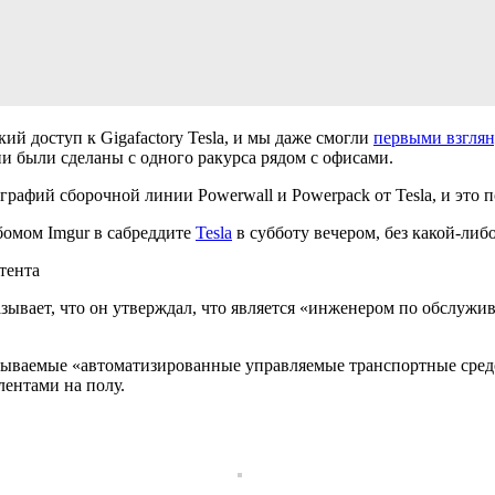
й доступ к Gigafactory Tesla, и мы даже смогли
первыми взглян
и были сделаны с одного ракурса рядом с офисами.
графий сборочной линии Powerwall и Powerpack от Tesla, и это 
бомом Imgur в сабреддите
Tesla
в субботу вечером, без какой-ли
тента
казывает, что он утверждал, что является «инженером по обслу
зываемые «автоматизированные управляемые транспортные средс
ентами на полу.