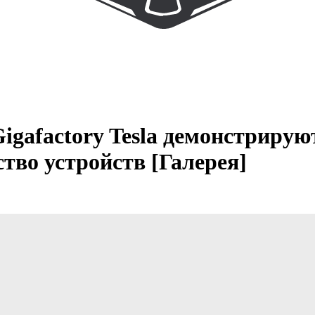
gafactory Tesla демонстриру
тво устройств [Галерея]