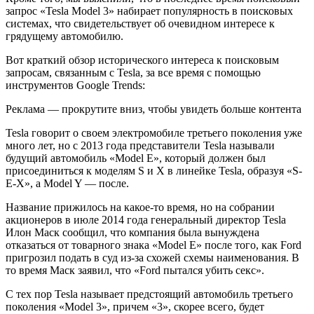
запрос «Tesla Model 3» набирает популярность в поисковых
системах, что свидетельствует об очевидном интересе к
грядущему автомобилю.
Вот краткий обзор исторического интереса к поисковым
запросам, связанным с Tesla, за все время с помощью
инструментов Google Trends:
Реклама — прокрутите вниз, чтобы увидеть больше контента
Tesla говорит о своем электромобиле третьего поколения уже
много лет, но с 2013 года представители Tesla называли
будущий автомобиль «Model E», который должен был
присоединиться к моделям S и X в линейке Tesla, образуя «S-
E-X», а Model Y — после.
Название прижилось на какое-то время, но на собрании
акционеров в июле 2014 года генеральный директор Tesla
Илон Маск сообщил, что компания была вынуждена
отказаться от товарного знака «Model E» после того, как Ford
пригрозил подать в суд из-за схожей схемы наименования. В
то время Маск заявил, что «Ford пытался убить секс».
С тех пор Tesla называет предстоящий автомобиль третьего
поколения «Model 3», причем «3», скорее всего, будет