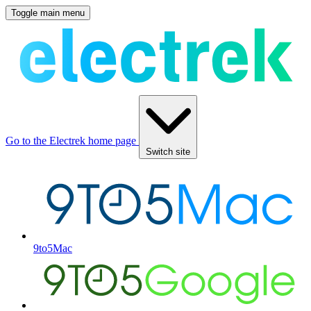
Toggle main menu
Go to the Electrek home page
Switch site
9to5Mac