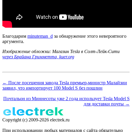
Благодарим
minuteman_d
за обнаружение этого невероятного
аргумента.
Изображение обложки: Магазин Tesla в Солт-Лейк-Сити
через Брайана Гримметта, kuer.org
← После посещения завода Tesla премьер-министр Малайзии
заявил, что импортирует 100 Model S без пошлин
Почтальон из Миннесоты уже 2 года использует Tesla Model S
для доставки почты →
Copyright (c) 2009-2026 electrek.ru
При использовании любых материалов с сайта обязательно