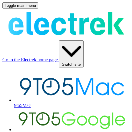
Toggle main menu
Go to the Electrek home page
Switch site
9to5Mac