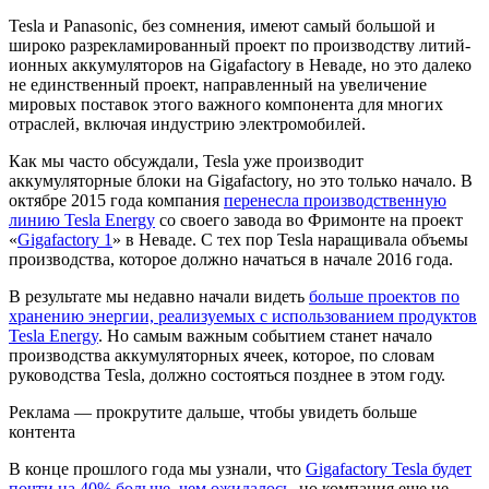
Tesla и Panasonic, без сомнения, имеют самый большой и
широко разрекламированный проект по производству литий-
ионных аккумуляторов на Gigafactory в Неваде, но это далеко
не единственный проект, направленный на увеличение
мировых поставок этого важного компонента для многих
отраслей, включая индустрию электромобилей.
Как мы часто обсуждали, Tesla уже производит
аккумуляторные блоки на Gigafactory, но это только начало. В
октябре 2015 года компания
перенесла производственную
линию Tesla Energy
со своего завода во Фримонте на проект
«
Gigafactory 1
» в Неваде. С тех пор Tesla наращивала объемы
производства, которое должно начаться в начале 2016 года.
В результате мы недавно начали видеть
больше проектов по
хранению энергии, реализуемых с использованием продуктов
Tesla Energy
. Но самым важным событием станет начало
производства аккумуляторных ячеек, которое, по словам
руководства Tesla, должно состояться позднее в этом году.
Реклама — прокрутите дальше, чтобы увидеть больше
контента
В конце прошлого года мы узнали, что
Gigafactory Tesla будет
почти на 40% больше, чем ожидалось
, но компания еще не