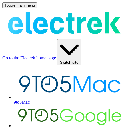
Toggle main menu
Go to the Electrek home page
Switch site
9to5Mac