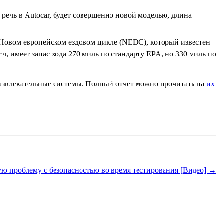
т речь в Autocar, будет совершенно новой моделью, длина
на Новом европейском ездовом цикле (NEDC), который известен
ч, имеет запас хода 270 миль по стандарту EPA, но 330 миль по
развлекательные системы. Полный отчет можно прочитать на
их
ную проблему с безопасностью во время тестирования [Видео] →