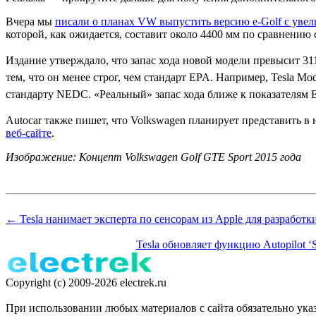
Вчера мы
писали о планах VW выпустить версию e-Golf с увел
которой, как ожидается, составит около 4400 мм по сравнению с
Издание утверждало, что запас хода новой модели превысит 311
тем, что он менее строг, чем стандарт EPA. Например, Tesla M
стандарту NEDC. «Реальный» запас хода ближе к показателям 
Autocar также пишет, что Volkswagen планирует представить 
веб-сайте
.
Изображение:
Концепт Volkswagen Golf GTE Sport 2015 года
← Tesla нанимает эксперта по сенсорам из Apple для разработк
Tesla обновляет функцию Autopilot 
Copyright (c) 2009-2026 electrek.ru
При использовании любых материалов с сайта обязательно указан