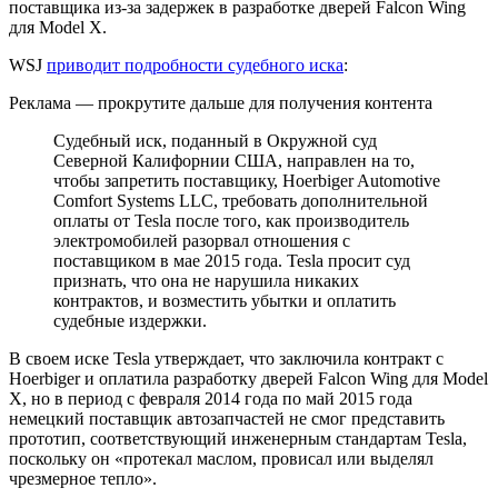
поставщика из-за задержек в разработке дверей Falcon Wing
для Model X.
WSJ
приводит подробности судебного иска
:
Реклама — прокрутите дальше для получения контента
Судебный иск, поданный в Окружной суд
Северной Калифорнии США, направлен на то,
чтобы запретить поставщику, Hoerbiger Automotive
Comfort Systems LLC, требовать дополнительной
оплаты от Tesla после того, как производитель
электромобилей разорвал отношения с
поставщиком в мае 2015 года. Tesla просит суд
признать, что она не нарушила никаких
контрактов, и возместить убытки и оплатить
судебные издержки.
В своем иске Tesla утверждает, что заключила контракт с
Hoerbiger и оплатила разработку дверей Falcon Wing для Model
X, но в период с февраля 2014 года по май 2015 года
немецкий поставщик автозапчастей не смог представить
прототип, соответствующий инженерным стандартам Tesla,
поскольку он «протекал маслом, провисал или выделял
чрезмерное тепло».