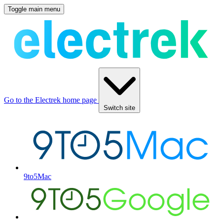
Toggle main menu
Go to the Electrek home page
Switch site
9to5Mac