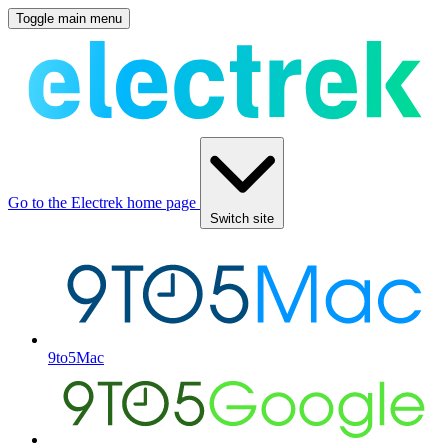
Toggle main menu
Go to the Electrek home page
Switch site
9to5Mac