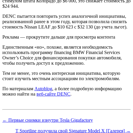
стимулом штата Колорадо до $6 000, это снижает стоимость до
$24 944.
DENC пытается повторить успех аналогичной инициативы,
реализованной ранее в этом году, которая позволила снизить
стоимость Nissan LEAF до $10 623 с $32 130 (до учета льгот).
Реклама — прокрутите дальше для просмотра контента
Единственным «но», похоже, является необходимость
использовать программу financing BMW Financial Services
Owner’s Choice для финансирования покупки автомобиля,
чтобы получить доступ к предложению.
Тем не менее, это очень интересная инициатива, которую
стоит изучить местным ассоциациям по электромобилям.
По материалам
Autoblog
, а более подробную информацию
можно найти на
веб-сайте DENC
.
← Первые снимки изнутри Tesla Gigafactory
T Sportline получила свой Signature Model X [Галерея] →