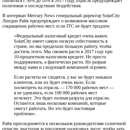
снизиться с 30% до 10% в 2017 году, отрасль предупреждает
политиков о последствиях бездействия.
В интервью Mercury News генеральный директор SolarCity
Линдон Райв предупреждает о возможном массовом
сокращении рабочих мест, если ITC не будет продлен:
«Федеральный налоговый кредит очень важен.
SolarCity имеет самую низкую себестоимость в
стране, но мы проделали большую работу, чтобы
достичь этого. Мы сможем расти в 2017 году при
10-процентном налоговом кредите. Не просто
поддерживать, а фактически расти. Но разрыв
между нами и следующей компанией огромен.
Если расчеты не сходятся, у вас не будет никаких
клиентов, или их будет очень мало. Если
посмотреть на отрасль — 170 000 рабочих мест —
я не удивлюсь, если 100 000 рабочих мест
исчезнут. Это будет полная разруха для отрасли.
Останется лишь несколько компаний, которые
смогут работать. Но это будет настоящая
проблема».
Райв присоединяется к нескольким руководителям солнечной
отрасли, выступая за продление налоговых льгот, чтобы дать