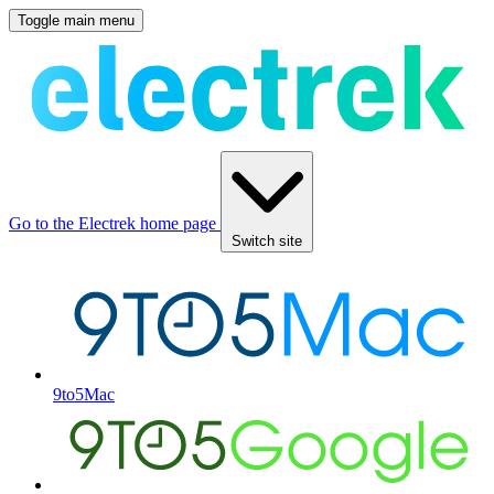
Toggle main menu
Go to the Electrek home page
Switch site
9to5Mac