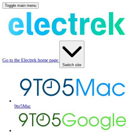
Toggle main menu
Go to the Electrek home page
Switch site
9to5Mac