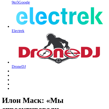
9to5Google
Electrek
DroneDJ
Илон Маск: «Мы