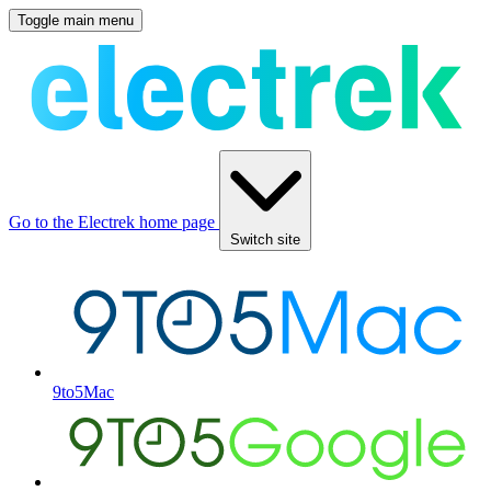
Toggle main menu
Go to the Electrek home page
Switch site
9to5Mac