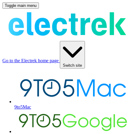
Toggle main menu
Go to the Electrek home page
Switch site
9to5Mac