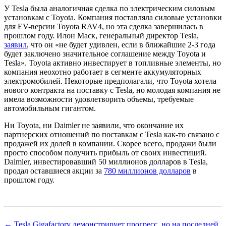
У Tesla была аналогичная сделка по электрическим силовым
установкам с Toyota. Компания поставляла силовые установки
для EV-версии Toyota RAV4, но эта сделка завершилась в
прошлом году. Илон Маск, генеральный директор Tesla,
заявил
, что он «не будет удивлен, если в ближайшие 2-3 года
будет заключено значительное соглашение между Toyota и
Tesla». Toyota активно инвестирует в топливные элементы, но
компания неохотно работает в сегменте аккумуляторных
электромобилей. Некоторые предполагали, что Toyota хотела
нового контракта на поставку с Tesla, но молодая компания не
имела возможности удовлетворить объемы, требуемые
автомобильным гигантом.
Ни Toyota, ни Daimler не заявили, что окончание их
партнерских отношений по поставкам с Tesla как-то связано с
продажей их долей в компании. Скорее всего, продажи были
просто способом получить прибыль от своих инвестиций.
Daimler, инвестировавший 50 миллионов долларов в Tesla,
продал оставшиеся акции за
780 миллионов долларов
в
прошлом году.
← Tesla Gigafactory демонстрирует прогресс, но на последней