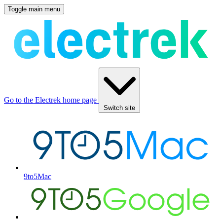
Toggle main menu
Go to the Electrek home page
Switch site
9to5Mac