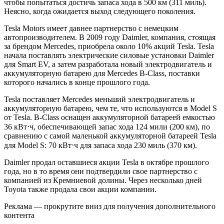
чтобы попытаться достичь запаса хода в 500 км (311 миль).
Неясно, когда ожидается выход следующего поколения.
Tesla Motors имеет давнее партнерство с немецким
автопроизводителем. В 2009 году Daimler, компания, стоящая
за брендом Mercedes, приобрела около 10% акций Tesla. Tesla
начала поставлять электрические силовые установки Daimler
для Smart EV, а затем разработала новый электродвигатель и
аккумуляторную батарею для Mercedes B-Class, поставки
которого начались в конце прошлого года.
Tesla поставляет Mercedes меньший электродвигатель и
аккумуляторную батарею, чем те, что используются в Model S
от Tesla. B-Class оснащен аккумуляторной батареей емкостью
36 кВт⋅ч, обеспечивающей запас хода 124 мили (200 км), по
сравнению с самой маленькой аккумуляторной батареей Tesla
для Model S: 70 кВт⋅ч для запаса хода 230 миль (370 км).
Daimler продал оставшиеся акции Tesla в октябре прошлого
года, но в то время они подтвердили свое партнерство с
компанией из Кремниевой долины. Через несколько дней
Toyota также продала свои акции компании.
Реклама — прокрутите вниз для получения дополнительного
контента