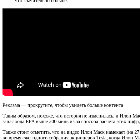
что значительно больше.
Реклама — прокрутите, чтобы увидеть больше контента
Таким образом, похоже, что история не изменилась, и Илон 
запас хода EPA выше 200 миль из-за способа расчета этих цифр,
Также стоит отметить, что на видео Илон Маск намекает (на 27
во время ежегодного собрания акционеров Tesla, когда Илон 