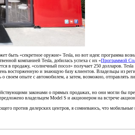
жет быть «секретное оружие» Tesla, но вот идея: программа воз
твенной компанией Tesla, добилась успеха с их «
Программой Со
ется в продажу, «солнечный посол» получает 250 долларов. Tesl
ень восторженную и знающую базу клиентов. Владельцы из регио
 своем опыте с автомобилем, а затем, возможно, отправлять лиды
ействующими законами о прямых продажах, но они могли бы пред
предложено владельцем Model S и акционером на встрече акционе
ющего против дилерских центров, я сомневаюсь, что мобильные