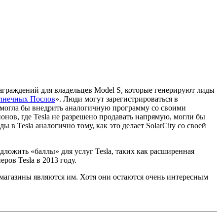
награждений для владельцев Model S, которые генерируют лиды
лнечных Послов
». Люди могут зарегистрироваться в
a могла бы внедрить аналогичную программу со своими
нов, где Tesla не разрешено продавать напрямую, могли бы
 в Tesla аналогично тому, как это делает SolarCity со своей
ложить «баллы» для услуг Tesla, таких как расширенная
ров Tesla в 2013 году.
 магазины являются им. Хотя они остаются очень интересным