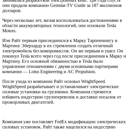
занималась разработкой электронных книг. Три года спустя
они продали компанию Gemstar-TV Guide за 187 миллионов
долларов.
Через несколько лет, желая воспользоваться достижениями в
области аккумуляторных технологий, они основали Tesla
Motors.
Иэн Райт первым присоединился к Марку Тарпеннингу и
Мартину Эберхарду в их стремлении создать отличный
электромобиль без компромиссов. Он же первым и ушел. Он
покинул Tesla всего через год после присоединения к Марку и
Мартину. Его основной обязанностью в Tesla было
управление отношениями с двумя основными партнерами
компании — Lotus Engineering и AC Propulsion.
После ухода из компании Райт основал WrightSpeed.
WrightSpeed разрабатывает и устанавливает электрические
силовые установки на грузовики. Компания стремится
избавить индустрию грузоперевозок и доставки посылок от
прожорливых двигателей.
Компания уже поставляет FedEx модификации электрических
силовых установок. Райт также нацелился на индустрию