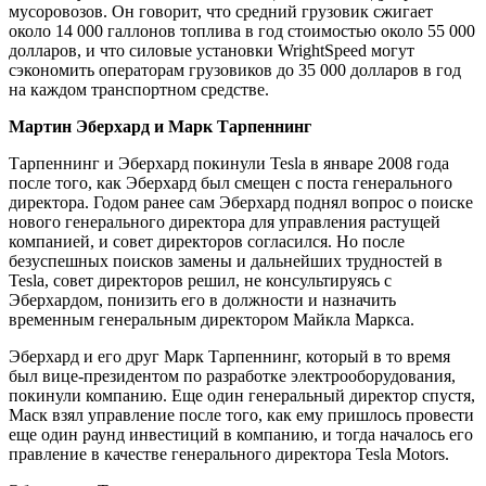
мусоровозов. Он говорит, что средний грузовик сжигает
около 14 000 галлонов топлива в год стоимостью около 55 000
долларов, и что силовые установки WrightSpeed могут
сэкономить операторам грузовиков до 35 000 долларов в год
на каждом транспортном средстве.
Мартин Эберхард и Марк Тарпеннинг
Тарпеннинг и Эберхард покинули Tesla в январе 2008 года
после того, как Эберхард был смещен с поста генерального
директора. Годом ранее сам Эберхард поднял вопрос о поиске
нового генерального директора для управления растущей
компанией, и совет директоров согласился. Но после
безуспешных поисков замены и дальнейших трудностей в
Tesla, совет директоров решил, не консультируясь с
Эберхардом, понизить его в должности и назначить
временным генеральным директором Майкла Маркса.
Эберхард и его друг Марк Тарпеннинг, который в то время
был вице-президентом по разработке электрооборудования,
покинули компанию. Еще один генеральный директор спустя,
Маск взял управление после того, как ему пришлось провести
еще один раунд инвестиций в компанию, и тогда началось его
правление в качестве генерального директора Tesla Motors.