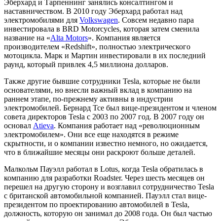
Эберхард и Тарпеннинг занялись консалтингом и
наставничеством. В 2010 году Эберхард работал над
электромобилями для
Volkswagen
. Совсем недавно пара
инвестировала в BRD Motorcycles, которая затем сменила
название на «
Alta Motors
». Компания является
производителем «Redshift», полностью электрического
мотоцикла. Марк и Мартин инвестировали в их последний
раунд, который привлек 4,5 миллиона долларов.
Также другие бывшие сотрудники Tesla, которые не были
основателями, но внесли важный вклад в компанию на
раннем этапе, по-прежнему активны в индустрии
электромобилей. Бернард Тсе был вице-президентом и членом
совета директоров Tesla с 2003 по 2007 год. В 2007 году он
основал
Atieva
. Компания работает над «революционным
электромобилем». Они все еще находятся в режиме
скрытности, и о компании известно немного, но ожидается,
что в ближайшие месяцы они раскроют больше деталей.
Малкольм Пауэлл работал в Lotus, когда Tesla обратилась в
компанию для разработки Roadster. Через шесть месяцев он
перешел на другую сторону и возглавил сотрудничество Tesla
с британской автомобильной компанией. Пауэлл стал вице-
президентом по проектированию автомобилей в Tesla,
должность, которую он занимал до 2008 года. Он был частью