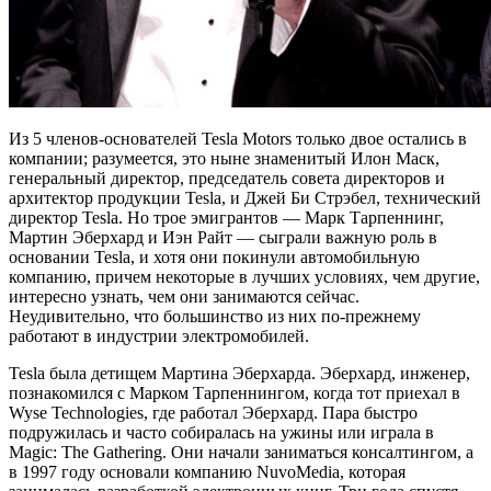
Из 5 членов-основателей Tesla Motors только двое остались в
компании; разумеется, это ныне знаменитый Илон Маск,
генеральный директор, председатель совета директоров и
архитектор продукции Tesla, и Джей Би Стрэбел, технический
директор Tesla. Но трое эмигрантов — Марк Тарпеннинг,
Мартин Эберхард и Иэн Райт — сыграли важную роль в
основании Tesla, и хотя они покинули автомобильную
компанию, причем некоторые в лучших условиях, чем другие,
интересно узнать, чем они занимаются сейчас.
Неудивительно, что большинство из них по-прежнему
работают в индустрии электромобилей.
Tesla была детищем Мартина Эберхарда. Эберхард, инженер,
познакомился с Марком Тарпеннингом, когда тот приехал в
Wyse Technologies, где работал Эберхард. Пара быстро
подружилась и часто собиралась на ужины или играла в
Magic: The Gathering. Они начали заниматься консалтингом, а
в 1997 году основали компанию NuvoMedia, которая