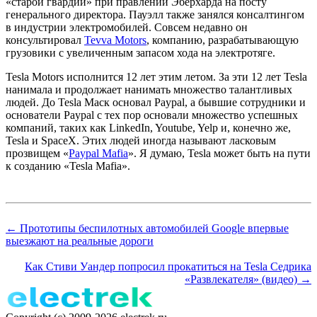
«старой гвардии» при правлении Эберхарда на посту
генерального директора. Пауэлл также занялся консалтингом
в индустрии электромобилей. Совсем недавно он
консультировал
Tevva Motors
, компанию, разрабатывающую
грузовики с увеличенным запасом хода на электротяге.
Tesla Motors исполнится 12 лет этим летом. За эти 12 лет Tesla
нанимала и продолжает нанимать множество талантливых
людей. До Tesla Маск основал Paypal, а бывшие сотрудники и
основатели Paypal с тех пор основали множество успешных
компаний, таких как LinkedIn, Youtube, Yelp и, конечно же,
Tesla и SpaceX. Этих людей иногда называют ласковым
прозвищем «
Paypal Mafia
». Я думаю, Tesla может быть на пути
к созданию «Tesla Mafia».
← Прототипы беспилотных автомобилей Google впервые
выезжают на реальные дороги
Как Стиви Уандер попросил прокатиться на Tesla Седрика
«Развлекателя» (видео) →