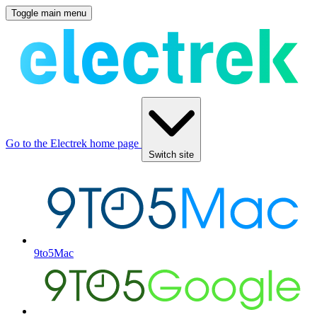
Toggle main menu
Go to the Electrek home page
Switch site
9to5Mac