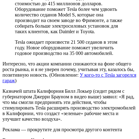
стоимостью до 415 миллионов долларов.
Оборудование поможет Tesla более чем удвоить
количество седанов Model S, которые она
производит на своем заводе во Фримонте, а также
собирать больше электросиловых установок для
таких клиентов, как Daimler и Toyota.
Tesla ожидает произвести 21 500 седанов в этом
году. Новое оборудование поможет увеличить
годовое производство на 35 000 автомобилей.
Интересно, что акции компании снижаются на фоне общего
роста рынка, и я не уверен почему, учитывая эту, казалось бы,
позитивную новость. (Обновление:
У кого-то с Tesla загорелся
гараж
)
Казначей штата Калифорния Билл Локьер (сидит рядом с
губернатором Джерри Брауном в видео выше) заявил: «Я рад,
что мы смогли предпринять эти действия, чтобы
стимулировать Tesla расширять производство электромобилей
в Калифорнии, что создаст «зеленые» рабочие места и
улучшит качество воздуха».
Реклама — прокрутите для просмотра другого контента