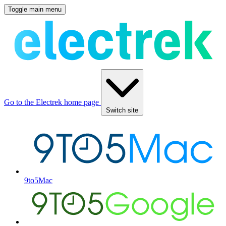
Toggle main menu
Go to the Electrek home page
Switch site
9to5Mac