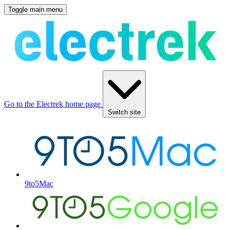
Toggle main menu
Go to the Electrek home page
Switch site
9to5Mac