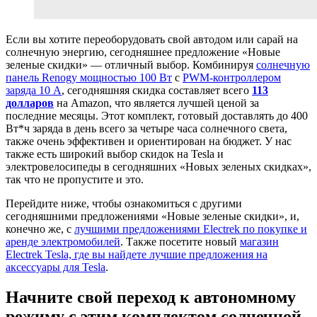
Если вы хотите переоборудовать свой автодом или сарай на
солнечную энергию, сегодняшнее предложение «Новые
зеленые скидки» — отличный выбор. Комбинируя
солнечную
панель Renogy мощностью 100 Вт
с
PWM-контроллером
заряда 10 А
, сегодняшняя скидка составляет всего
113
долларов
на Amazon, что является лучшей ценой за
последние месяцы. Этот комплект, готовый доставлять до 400
Вт*ч заряда в день всего за четыре часа солнечного света,
также очень эффективен и ориентирован на бюджет. У нас
также есть широкий выбор скидок на Tesla и
электровелосипеды в сегодняшних «Новых зеленых скидках»,
так что не пропустите и это.
Перейдите ниже, чтобы ознакомиться с другими
сегодняшними предложениями «Новые зеленые скидки», и,
конечно же, с
лучшими предложениями Electrek по покупке и
аренде электромобилей
. Также посетите новый
магазин
Electrek Tesla, где вы найдете лучшие предложения на
аксессуары для Tesla
.
Начните свой переход к автономному
режиму с этим комплектом солнечной