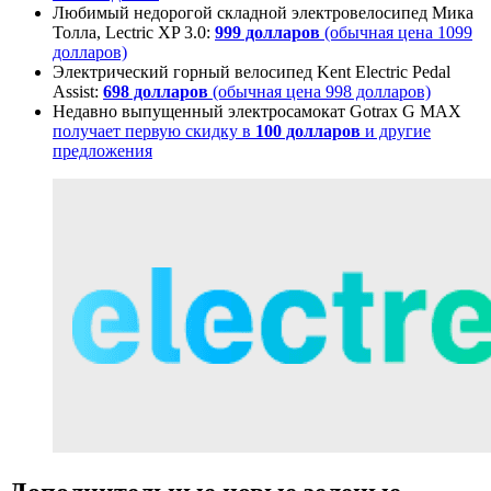
Любимый недорогой складной электровелосипед Мика
Толла, Lectric XP 3.0:
999 долларов
(обычная цена 1099
долларов)
Электрический горный велосипед Kent Electric Pedal
Assist:
698 долларов
(обычная цена 998 долларов)
Недавно выпущенный электросамокат Gotrax G MAX
получает первую скидку в
100 долларов
и другие
предложения