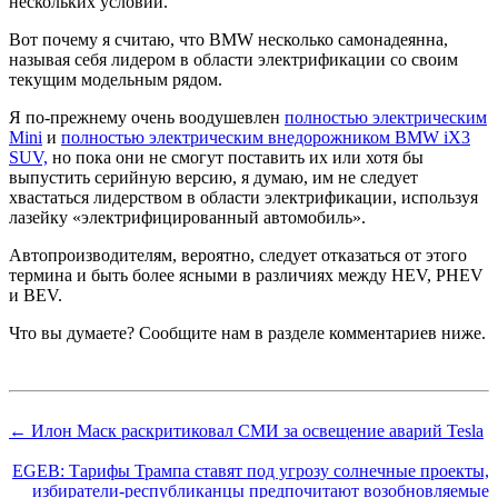
нескольких условий.
Вот почему я считаю, что BMW несколько самонадеянна,
называя себя лидером в области электрификации со своим
текущим модельным рядом.
Я по-прежнему очень воодушевлен
полностью электрическим
Mini
и
полностью электрическим внедорожником BMW iX3
SUV,
но пока они не смогут поставить их или хотя бы
выпустить серийную версию, я думаю, им не следует
хвастаться лидерством в области электрификации, используя
лазейку «электрифицированный автомобиль».
Автопроизводителям, вероятно, следует отказаться от этого
термина и быть более ясными в различиях между HEV, PHEV
и BEV.
Что вы думаете? Сообщите нам в разделе комментариев ниже.
← Илон Маск раскритиковал СМИ за освещение аварий Tesla
EGEB: Тарифы Трампа ставят под угрозу солнечные проекты,
избиратели-республиканцы предпочитают возобновляемые