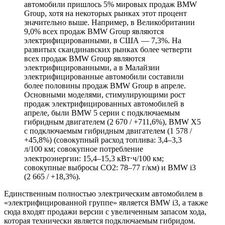
автомобили пришлось 5% мировых продаж BMW
Group, хотя на некоторых рынках этот процент
значительно выше. Например, в Великобритании
9,0% всех продаж BMW Group являются
электрифицированными, в США — 7,3%. На
развитых скандинавских рынках более четверти
всех продаж BMW Group являются
электрифицированными, а в Малайзии
электрифицированные автомобили составили
более половины продаж BMW Group в апреле.
Основными моделями, стимулирующими рост
продаж электрифицированных автомобилей в
апреле, были BMW 5 серии с подключаемым
гибридным двигателем (2 670 / +711,6%), BMW X5
с подключаемым гибридным двигателем (1 578 /
+45,8%) (совокупный расход топлива: 3,4–3,3
л/100 км; совокупное потребление
электроэнергии: 15,4–15,3 кВт⋅ч/100 км;
совокупные выбросы CO2: 78–77 г/км) и BMW i3
(2 665 / +18,3%).
Единственным полностью электрическим автомобилем в
«электрифицированной группе» является BMW i3, а также
сюда входят продажи версии с увеличенным запасом хода,
которая технически является подключаемым гибридом.