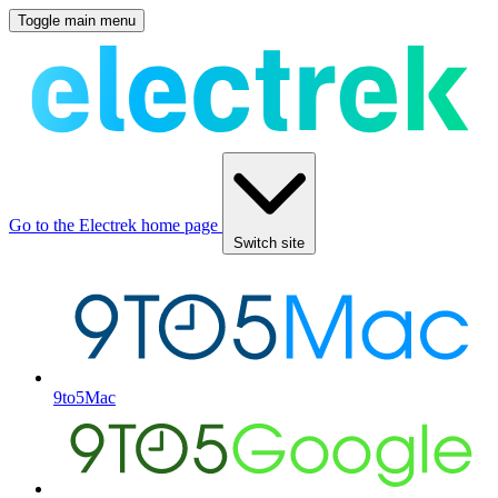
Toggle main menu
Go to the Electrek home page
Switch site
9to5Mac