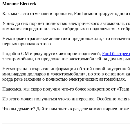
Мнение Electrek
Как мы часто отмечали в прошлом, Ford демонстрирует одно и
У них до сих пор нет полностью электрического автомобиля, с
компания сосредоточилась на гибридных и подключаемых гиб
Некоторые отраслевые аналитики предположили, что назначени
первых признаков этого.
Подобно GM и ряду других автопроизводителей,
Ford быстрее
электромобили, но предложение электромобилей на других ры
Несмотря на раскрытие информации об этой новой внутренней к
миллиардов долларов в «электромобили», но это в основном к
когда речь заходила о полностью электрических автомобилях.
Надеемся, мы скоро получим что-то более конкретное от «Team 
Из этого может получиться что-то интересное. Особенно меня
Что вы думаете? Дайте нам знать в разделе комментариев ниже.