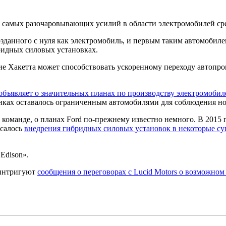
з самых разочаровывающих усилий в области электромобилей ср
озданного с нуля как электромобиль, и первым таким автомобиле
ридных силовых установках.
е Хакетта может способствовать ускоренному переходу автопрои
 объявляет о значительных планах по производству электромобил
нках оставалось ограниченным автомобилями для соблюдения н
оманде, о планах Ford по-прежнему известно немного. В 2015 г
асалось
внедрения гибридных силовых установок в некоторые с
Edison».
 интригуют
сообщения о переговорах с Lucid Motors о возможно