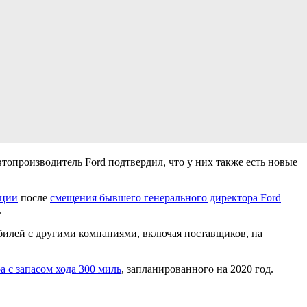
опроизводитель Ford подтвердил, что у них также есть новые
ации
после
смещения бывшего генерального директора Ford
.
билей с другими компаниями, включая поставщиков, на
а с запасом хода 300 миль
, запланированного на 2020 год.