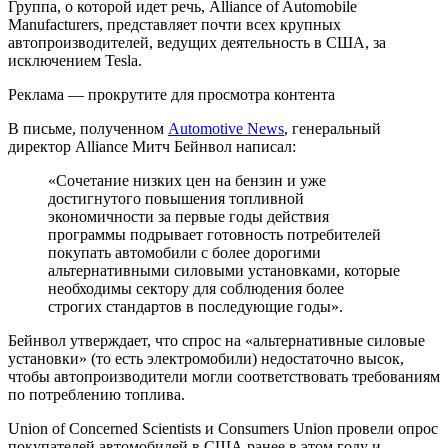
Группа, о которой идет речь, Alliance of Automobile
Manufacturers, представляет почти всех крупных
автопроизводителей, ведущих деятельность в США, за
исключением Tesla.
Реклама — прокрутите для просмотра контента
В письме, полученном
Automotive News
, генеральный
директор Alliance Митч Бейнвол написал:
«Сочетание низких цен на бензин и уже
достигнутого повышения топливной
экономичности за первые годы действия
программы подрывает готовность потребителей
покупать автомобили с более дорогими
альтернативными силовыми установками, которые
необходимы сектору для соблюдения более
строгих стандартов в последующие годы».
Бейнвол утверждает, что спрос на «альтернативные силовые
установки» (то есть электромобили) недостаточно высок,
чтобы автопроизводители могли соответствовать требованиям
по потреблению топлива.
Union of Concerned Scientists и Consumers Union провели опрос
покупателей автомобилей в США ранее в этом году и