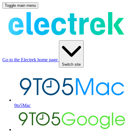
Toggle main menu
Go to the Electrek home page
Switch site
9to5Mac