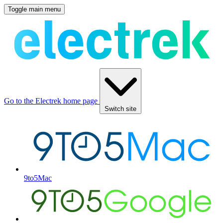
Toggle main menu
Go to the Electrek home page
Switch site
9to5Mac