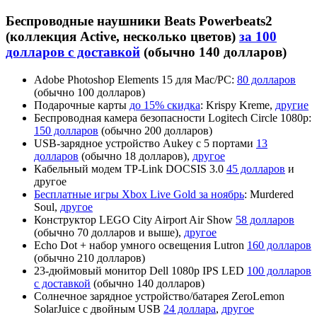
Беспроводные наушники Beats Powerbeats2
(коллекция Active, несколько цветов)
за 100
долларов с доставкой
(обычно 140 долларов)
Adobe Photoshop Elements 15 для Mac/PC:
80 долларов
(обычно 100 долларов)
Подарочные карты
до 15% скидка
: Krispy Kreme,
другие
Беспроводная камера безопасности Logitech Circle 1080p:
150 долларов
(обычно 200 долларов)
USB-зарядное устройство Aukey с 5 портами
13
долларов
(обычно 18 долларов),
другое
Кабельный модем TP-Link DOCSIS 3.0
45 долларов
и
другое
Бесплатные игры Xbox Live Gold за ноябрь
: Murdered
Soul,
другое
Конструктор LEGO City Airport Air Show
58 долларов
(обычно 70 долларов и выше),
другое
Echo Dot + набор умного освещения Lutron
160 долларов
(обычно 210 долларов)
23-дюймовый монитор Dell 1080p IPS LED
100 долларов
с доставкой
(обычно 140 долларов)
Солнечное зарядное устройство/батарея ZeroLemon
SolarJuice с двойным USB
24 доллара
,
другое