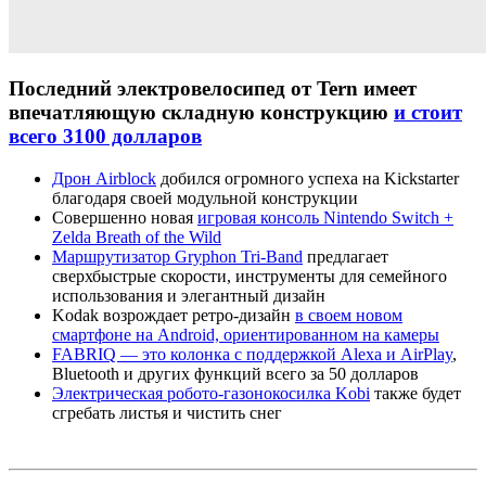
Последний электровелосипед от Tern имеет
впечатляющую складную конструкцию
и стоит
всего 3100 долларов
Дрон Airblock
добился огромного успеха на Kickstarter
благодаря своей модульной конструкции
Совершенно новая
игровая консоль Nintendo Switch +
Zelda Breath of the Wild
Маршрутизатор Gryphon Tri-Band
предлагает
сверхбыстрые скорости, инструменты для семейного
использования и элегантный дизайн
Kodak возрождает ретро-дизайн
в своем новом
смартфоне на Android, ориентированном на камеры
FABRIQ — это колонка с поддержкой Alexa и AirPlay
,
Bluetooth и других функций всего за 50 долларов
Электрическая робото-газонокосилка Kobi
также будет
сгребать листья и чистить снег