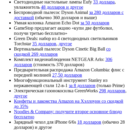
Светодиодные настольные лампы Eufy
33 доллара
,
увлажнитель
48 долларов и другое
Беспроводной пылесос Dyson Animal
за 280 долларов с
доставкой
(обычно 360 долларов и выше)
Умная колонка Amazon Echo Dot
за 50 долларов
GameStop предлагает акцию «купи две футболки,
получи третью бесплатно»
Green Deals: набор из 4 светодиодных светильников
Torchstar
35 долларов
,
другое
Вертикальный пылесос Dyson Cinetic Big Ball
со
скидкой 269 долларов
Комплект видеонаблюдения NETGEAR Arlo:
306
долларов
(стоимость 370 долларов)
Предварительная распродажа Amazon Columbia: флис с
передней молнией
27,50 долларов
Многофункциональный инструмент Stanley из
нержавеющей стали 12-в-1
за 8 долларов
(только Prime)
Электрическая газонокосилка GreenWorks
298 долларов
,
другое
Конфеты и лакомства Amazon на Хэллоуин со скидкой
до 35%
Noodles & Company: получите второе основное блюдо
бесплатно
Зарядный чехол для iPhone 6/6s
18 долларов
(обычно 28
долларов) и другое