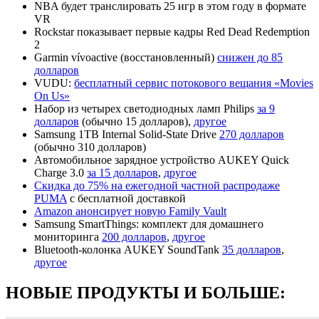
NBA будет транслировать 25 игр в этом году в формате
VR
Rockstar показывает первые кадры Red Dead Redemption
2
Garmin vívoactive (восстановленный)
снижен до 85
долларов
VUDU:
бесплатный сервис потокового вещания «Movies
On Us»
Набор из четырех светодиодных ламп Philips
за 9
долларов
(обычно 15 долларов),
другое
Samsung 1TB Internal Solid-State Drive
270 долларов
(обычно 310 долларов)
Автомобильное зарядное устройство AUKEY Quick
Charge 3.0
за 15 долларов
,
другое
Скидка до 75% на ежегодной частной распродаже
PUMA
с бесплатной доставкой
Amazon анонсирует новую Family Vault
Samsung SmartThings: комплект для домашнего
мониторинга
200 долларов
,
другое
Bluetooth-колонка AUKEY SoundTank
35 долларов
,
другое
НОВЫЕ ПРОДУКТЫ И БОЛЬШЕ: