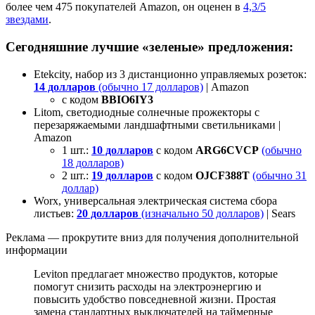
более чем 475 покупателей Amazon, он оценен в
4,3/5
звездами
.
Сегодняшние лучшие «зеленые» предложения:
Etekcity, набор из 3 дистанционно управляемых розеток:
14 долларов
(обычно 17 долларов)
| Amazon
с кодом
BBIO6IY3
Litom, светодиодные солнечные прожекторы с
перезаряжаемыми ландшафтными светильниками |
Amazon
1 шт.:
10 долларов
с кодом
ARG6CVCP
(обычно
18 долларов)
2 шт.:
19 долларов
с кодом
OJCF388T
(обычно 31
доллар)
Worx, универсальная электрическая система сбора
листьев:
20 долларов
(изначально 50 долларов)
| Sears
Реклама — прокрутите вниз для получения дополнительной
информации
Leviton предлагает множество продуктов, которые
помогут снизить расходы на электроэнергию и
повысить удобство повседневной жизни. Простая
замена стандартных выключателей на таймерные