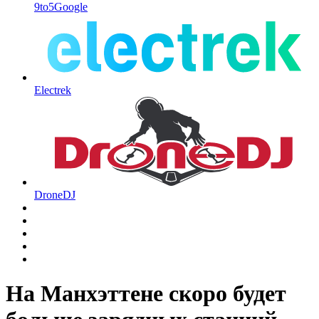
9to5Google
Electrek
DroneDJ
На Манхэттене скоро будет