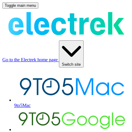
Toggle main menu
Go to the Electrek home page
Switch site
9to5Mac