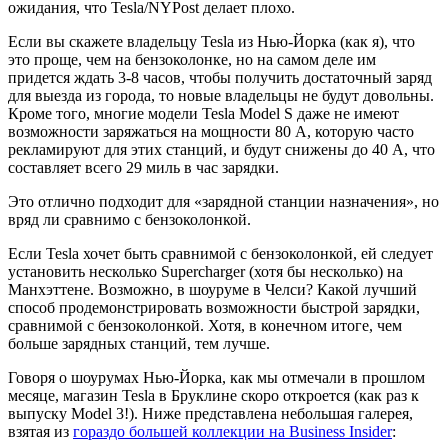
ожидания, что Tesla/NYPost делает плохо.
Если вы скажете владельцу Tesla из Нью-Йорка (как я), что
это проще, чем на бензоколонке, но на самом деле им
придется ждать 3-8 часов, чтобы получить достаточный заряд
для выезда из города, то новые владельцы не будут довольны.
Кроме того, многие модели Tesla Model S даже не имеют
возможности заряжаться на мощности 80 А, которую часто
рекламируют для этих станций, и будут снижены до 40 А, что
составляет всего 29 миль в час зарядки.
Это отлично подходит для «зарядной станции назначения», но
вряд ли сравнимо с бензоколонкой.
Если Tesla хочет быть сравнимой с бензоколонкой, ей следует
установить несколько Supercharger (хотя бы несколько) на
Манхэттене. Возможно, в шоуруме в Челси? Какой лучший
способ продемонстрировать возможности быстрой зарядки,
сравнимой с бензоколонкой. Хотя, в конечном итоге, чем
больше зарядных станций, тем лучше.
Говоря о шоурумах Нью-Йорка, как мы отмечали в прошлом
месяце, магазин Tesla в Бруклине скоро откроется (как раз к
выпуску Model 3!). Ниже представлена небольшая галерея,
взятая из
гораздо большей коллекции на Business Insider
: