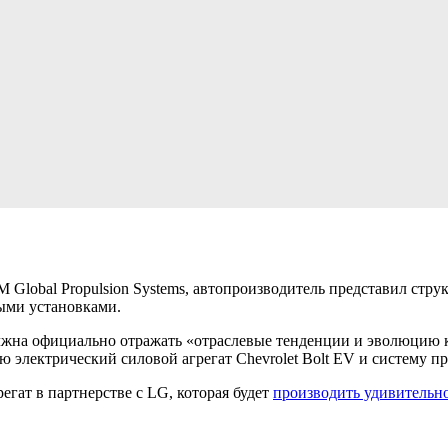
 Global Propulsion Systems, автопроизводитель представил стру
ыми установками.
должна официально отражать «отраслевые тенденции и эволюцию
лектрический силовой агрегат Chevrolet Bolt EV и систему приво
регат в партнерстве с LG, которая будет
производить удивительн