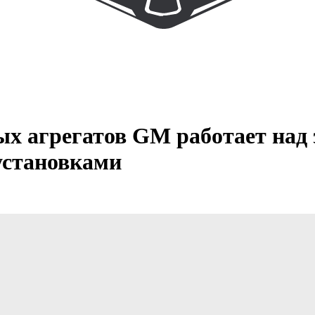
ых агрегатов GM работает над
установками