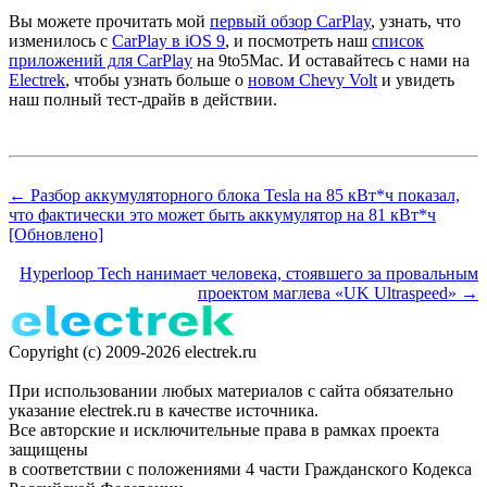
Вы можете прочитать мой
первый обзор CarPlay
, узнать, что
изменилось с
CarPlay в iOS 9
, и посмотреть наш
список
приложений для CarPlay
на 9to5Mac. И оставайтесь с нами на
Electrek
, чтобы узнать больше о
новом Chevy Volt
и увидеть
наш полный тест-драйв в действии.
← Разбор аккумуляторного блока Tesla на 85 кВт*ч показал,
что фактически это может быть аккумулятор на 81 кВт*ч
[Обновлено]
Hyperloop Tech нанимает человека, стоявшего за провальным
проектом маглева «UK Ultraspeed» →
Copyright (c) 2009-2026 electrek.ru
При использовании любых материалов с сайта обязательно
указание electrek.ru в качестве источника.
Все авторские и исключительные права в рамках проекта
защищены
в соответствии с положениями 4 части Гражданского Кодекса