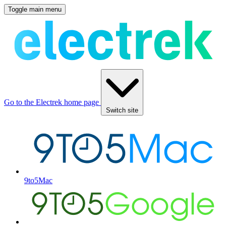
Toggle main menu
Go to the Electrek home page
Switch site
9to5Mac