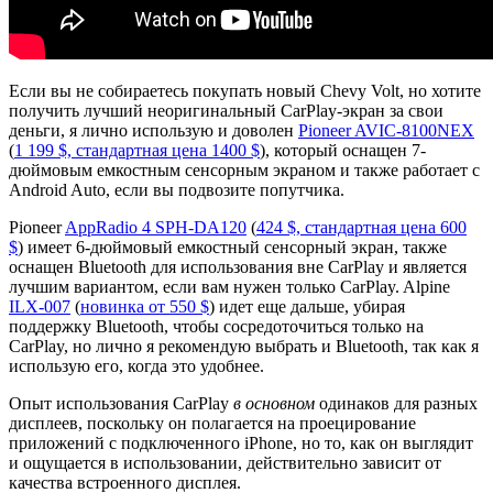
Если вы не собираетесь покупать новый Chevy Volt, но хотите
получить лучший неоригинальный CarPlay-экран за свои
деньги, я лично использую и доволен
Pioneer AVIC-8100NEX
(
1 199 $, стандартная цена 1400 $
), который оснащен 7-
дюймовым емкостным сенсорным экраном и также работает с
Android Auto, если вы подвозите попутчика.
Pioneer
AppRadio 4 SPH-DA120
(
424 $, стандартная цена 600
$
) имеет 6-дюймовый емкостный сенсорный экран, также
оснащен Bluetooth для использования вне CarPlay и является
лучшим вариантом, если вам нужен только CarPlay. Alpine
ILX-007
(
новинка от 550 $
) идет еще дальше, убирая
поддержку Bluetooth, чтобы сосредоточиться только на
CarPlay, но лично я рекомендую выбрать и Bluetooth, так как я
использую его, когда это удобнее.
Опыт использования CarPlay
в основном
одинаков для разных
дисплеев, поскольку он полагается на проецирование
приложений с подключенного iPhone, но то, как он выглядит
и ощущается в использовании, действительно зависит от
качества встроенного дисплея.