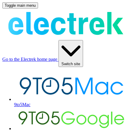
Toggle main menu
Go to the Electrek home page
Switch site
9to5Mac