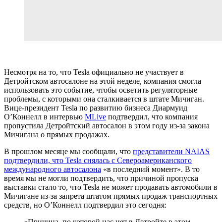
Несмотря на то, что Tesla официально не участвует в
Детройтском автосалоне на этой неделе, компания смогла
использовать это событие, чтобы осветить регуляторные
проблемы, с которыми она сталкивается в штате Мичиган.
Вице-президент Tesla по развитию бизнеса Диармуид
О’Коннелл в интервью
MLive
подтвердил, что компания
пропустила Детройтский автосалон в этом году из-за закона
Мичигана о прямых продажах.
В прошлом месяце мы сообщали, что
представители NAIAS
подтвердили, что Tesla снялась с Североамериканского
международного автосалона
«в последний момент». В то
время мы не могли подтвердить, что причиной пропуска
выставки стало то, что Tesla не может продавать автомобили в
Мичигане из-за запрета штатом прямых продаж транспортных
средств, но О’Коннелл подтвердил это сегодня:
«Причина, по которой нас нет в Детройте в этом