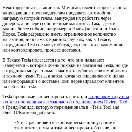
Некоторые штаты, такие как Мичиган, имеют старые законы,
запрещающие производителям продавать автомобили
напрямую потребителям, вынуждая их работать через
дилеров, а не через собственные магазины. Там, где эти
законы более гибкие, например, в Нью-Джерси или Нью-
Йорке, Tesla разрешено иметь ограниченное количество
магазинов, но в самых крайних случаях, как в Техасе,
сотрудники Tesla не могут обсуждать цены ни в каком виде
или контролировать процесс доставки.
В Техасе Tesla полагается на то, что они называют
«галереями», которые очень похожи на магазины Tesla, но где
сотрудники могут только знакомить публику с автомобилями
и технологиями Tesla, а затем, когда их спрашивают о ценах
или информации о доставке, они перенаправляют клиентов
на веб-сайт Tesla.
Tesla продолжает инвестировать в штат, и
в прошлом году она
купила поставщика автозапчастей под названием Riviera Tool
в Гранд-Рапидс, которую переименовала в «Tesla Tool and
Die». О’Коннелл добавил:
«У нас расширяется экономическое присутствие в
этом штате, и мы хотим инвестировать больше, но