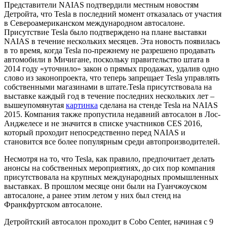
Представители NAIAS подтвердили местным новостям
Детройта, что Tesla в последний момент отказалась от участия
в Североамериканском международном автосалоне.
Присутствие Tesla было подтверждено на плане выставки
NAIAS в течение нескольких месяцев. Эта новость появилась
в то время, когда Tesla по-прежнему не разрешено продавать
автомобили в Мичигане, поскольку правительство штата в
2014 году «уточнило» закон о прямых продажах, удалив одно
слово из законопроекта, что теперь запрещает Tesla управлять
собственными магазинами в штате.
Tesla присутствовала на
выставке каждый год в течение последних нескольких лет –
вышеупомянутая
картинка
сделана на стенде Tesla на NAIAS
2015. Компания также пропустила недавний автосалон в Лос-
Анджелесе и не значится в списке участников CES 2016,
который проходит непосредственно перед NAIAS и
становится все более популярным среди автопроизводителей.
Несмотря на то, что Tesla, как правило, предпочитает делать
анонсы на собственных мероприятиях, до сих пор компания
присутствовала на крупных международных промышленных
выставках. В прошлом месяце они были на Гуанчжоуском
автосалоне, а ранее этим летом у них был стенд на
Франкфуртском автосалоне.
Детройтский автосалон проходит в Cobo Center, начиная с 9