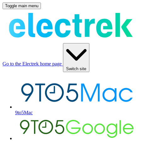
Toggle main menu
Go to the Electrek home page
Switch site
9to5Mac