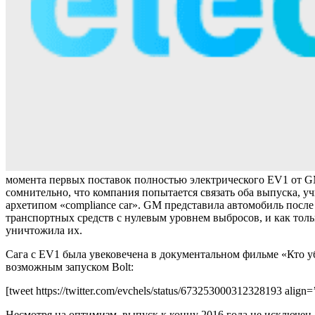
момента первых поставок полностью электрического EV1 от GM.
сомнительно, что компания попытается связать оба выпуска, уч
архетипом «compliance car». GM представила автомобиль посл
транспортных средств с нулевым уровнем выбросов, и как толь
уничтожила их.
Сага с EV1 была увековечена в документальном фильме «Кто уб
возможным запуском Bolt:
[tweet https://twitter.com/evchels/status/673253000312328193 align=’
Несмотря на оптимизм, выпуск к концу 2016 года не исключен