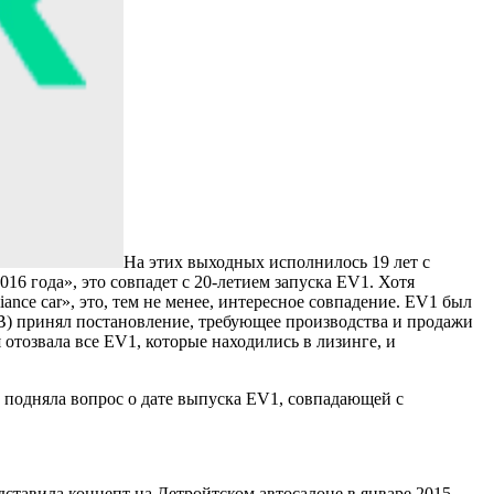
На этих выходных исполнилось 19 лет с
6 года», это совпадет с 20-летием запуска EV1. Хотя
nce car», это, тем не менее, интересное совпадение. EV1 был
B) принял постановление, требующее производства и продажи
отозвала все EV1, которые находились в лизинге, и
й подняла вопрос о дате выпуска EV1, совпадающей с
ставила концепт на Детройтском автосалоне в январе 2015