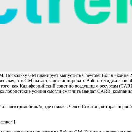
 Поскольку GM планирует выпустить Chevrolet Bolt в «конце 201
итывая, что GM пытается дистанцировать Bolt от имиджа «complia
е того, как Калифорнийский совет по воздушным ресурсам (CAR
ко лоббистские усилия смогли смягчить мандат CARB, компания 
ил электромобиль?», где снялась Челси Секстон, которая перво
center’]
, учитывая темпы программы Bolt от GM. Компания впервые пред