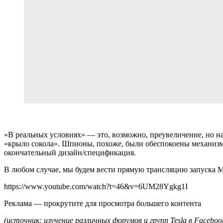
«В реальных условиях» — это, возможно, преувеличение, но н
«крыло сокола». Шпионы, похоже, были обеспокоены механизмо
окончательный дизайн/спецификация.
В любом случае, мы будем вести прямую трансляцию запуска Mo
https://www.youtube.com/watch?t=46&v=6UM28Ygkg1I
Реклама — прокрутите для просмотра большего контента
(источник: изучение различных форумов и групп Tesla в Faceboo