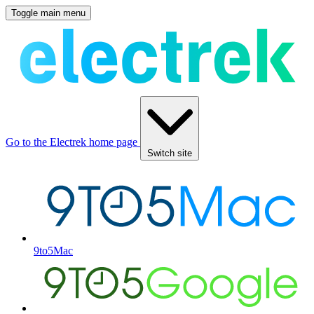
Toggle main menu
Go to the Electrek home page
Switch site
9to5Mac