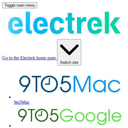
Toggle main menu
Go to the Electrek home page
Switch site
9to5Mac