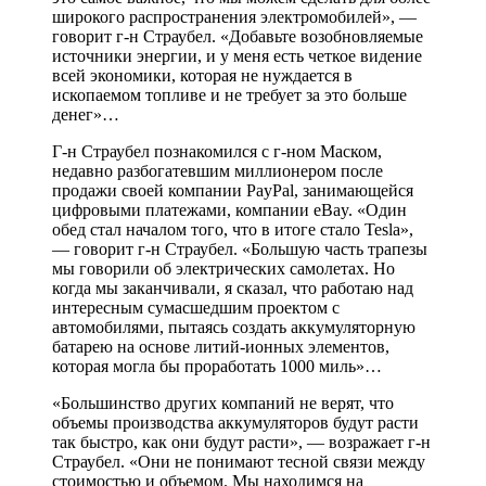
широкого распространения электромобилей», —
говорит г-н Страубел. «Добавьте возобновляемые
источники энергии, и у меня есть четкое видение
всей экономики, которая не нуждается в
ископаемом топливе и не требует за это больше
денег»…
Г-н Страубел познакомился с г-ном Маском,
недавно разбогатевшим миллионером после
продажи своей компании PayPal, занимающейся
цифровыми платежами, компании eBay. «Один
обед стал началом того, что в итоге стало Tesla»,
— говорит г-н Страубел. «Большую часть трапезы
мы говорили об электрических самолетах. Но
когда мы заканчивали, я сказал, что работаю над
интересным сумасшедшим проектом с
автомобилями, пытаясь создать аккумуляторную
батарею на основе литий-ионных элементов,
которая могла бы проработать 1000 миль»…
«Большинство других компаний не верят, что
объемы производства аккумуляторов будут расти
так быстро, как они будут расти», — возражает г-н
Страубел. «Они не понимают тесной связи между
стоимостью и объемом. Мы находимся на