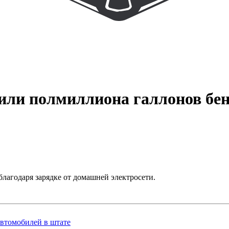
нили полмиллиона галлонов бе
лагодаря зарядке от домашней электросети.
автомобилей в штате