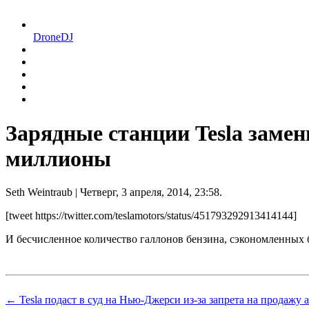
DroneDJ
Зарядные станции Tesla заме
миллионы
Seth Weintraub
| Четверг, 3 апреля, 2014, 23:58.
[tweet https://twitter.com/teslamotors/status/451793292913414144]
И бесчисленное количество галлонов бензина, сэкономленных б
← Tesla подаст в суд на Нью-Джерси из-за запрета на продажу 