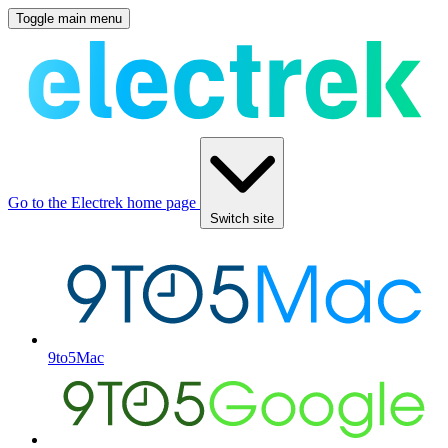
Toggle main menu
Go to the Electrek home page
Switch site
9to5Mac