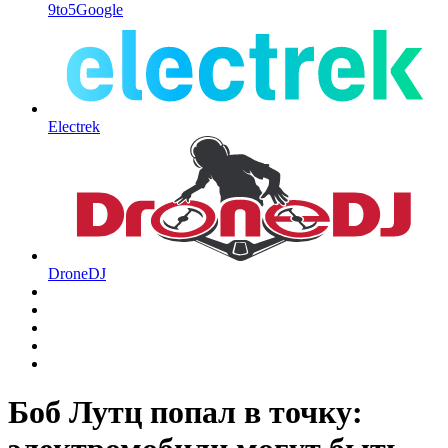
9to5Google
Electrek
DroneDJ
Боб Лутц попал в точку: