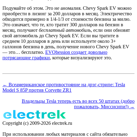
Подумайте об этом. Это не аномалия. Chevy Spark EV можно
приобрести в лизинг за 200 долларов в месяц. Электричество
обходится примерно в 1/4-1/3 от стоимости бензина за милю.
Это означает, что те, кто тратит 300 долларов на бензин в
месяц, получают
бесплатный автомобиль
, если они обновят
свой автомобиль до Chevy Spark EV. Если вы тратите в
среднем 10 долларов в день или используете около 3+
галлонов бензина в день, получение нового Chevy Spark EV
— это… бесплатно.
EVObession создает довольно
потрясающие графики
, которые визуализируют это.
← Всеамериканское противостояние на дрэг-стрипе: Tesla
Model S 85P против Corvette ZR1
Владельцы Tesla теперь есть во всех 50 штатах (добро
пожаловать, Миссисипи!) →
Copyright (c) 2009-2026 electrek.ru
При использовании любых материалов с сайта обязательно