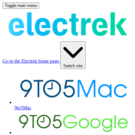
Toggle main menu
Go to the Electrek home page
Switch site
9to5Mac