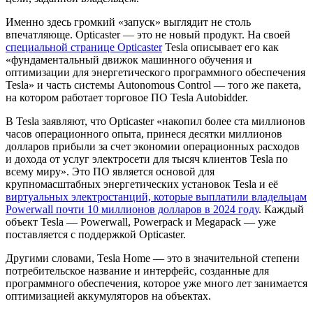
Именно здесь громкий «запуск» выглядит не столь
впечатляюще. Opticaster — это не новый продукт. На своей
специальной странице Opticaster
Tesla описывает его как
«фундаментальный движок машинного обучения и
оптимизации для энергетического программного обеспечения
Tesla» и часть системы Autonomous Control — того же пакета,
на котором работает торговое ПО Tesla Autobidder.
В Tesla заявляют, что Opticaster «накопил более ста миллионов
часов операционного опыта, принеся десятки миллионов
долларов прибыли за счет экономии операционных расходов
и дохода от услуг электросети для тысяч клиентов Tesla по
всему миру». Это ПО является основой для
крупномасштабных энергетических установок Tesla и её
виртуальных электростанций, которые выплатили владельцам
Powerwall почти 10 миллионов долларов в 2024 году
. Каждый
объект Tesla — Powerwall, Powerpack и Megapack — уже
поставляется с поддержкой Opticaster.
Другими словами, Tesla Home — это в значительной степени
потребительское название и интерфейс, созданные для
программного обеспечения, которое уже много лет занимается
оптимизацией аккумуляторов на объектах.