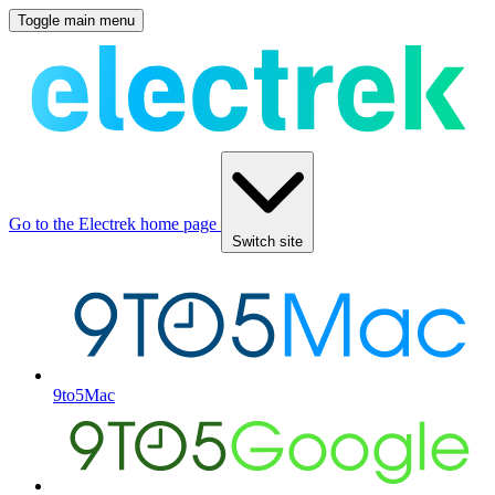
Toggle main menu
Go to the Electrek home page
Switch site
9to5Mac