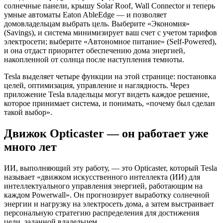
солнечные панели, крышу Solar Roof, Wall Connector и теперь
умные автоматы Eaton AbleEdge — и позволяет
домовладельцам выбрать цель. Выберите «Экономия»
(Savings), и система минимизирует ваш счет с учетом тарифов
электросети; выберите «Автономное питание» (Self-Powered),
и она отдаст приоритет обеспечению дома энергией,
накопленной от солнца после наступления темноты.
Tesla выделяет четыре функции на этой странице: постановка
целей, оптимизация, управление и наглядность. Через
приложение Tesla владельцы могут видеть каждое решение,
которое принимает система, и понимать, «почему был сделан
такой выбор».
Движок Opticaster — он работает уже
много лет
ИИ, выполняющий эту работу, — это Opticaster, который Tesla
называет «движком искусственного интеллекта (ИИ) для
интеллектуального управления энергией, работающим на
каждом Powerwall». Он прогнозирует выработку солнечной
энергии и нагрузку на электросеть дома, а затем выстраивает
персональную стратегию распределения для достижения
цели, заданной владельцем.