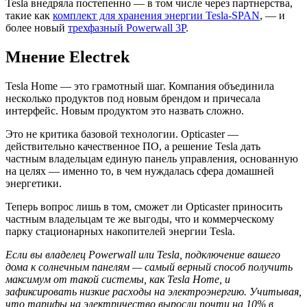
Tesla внедряла постепенно — в том числе через партнерства,
такие как
комплект для хранения энергии Tesla-SPAN
, — и
более новый
трехфазный Powerwall 3P
.
Мнение Electrek
Tesla Home — это грамотный шаг. Компания объединила
несколько продуктов под новым брендом и причесала
интерфейс. Новым продуктом это назвать сложно.
Это не критика базовой технологии. Opticaster —
действительно качественное ПО, а решение Tesla дать
частным владельцам единую панель управления, основанную
на целях — именно то, в чем нуждалась сфера домашней
энергетики.
Теперь вопрос лишь в том, сможет ли Opticaster приносить
частным владельцам те же выгоды, что и коммерческому
парку стационарных накопителей энергии Tesla.
Если вы владелец Powerwall или Tesla, подключение вашего
дома к солнечным панелям — самый верный способ получить
максимум от такой системы, как Tesla Home, и
зафиксировать низкие расходы на электроэнергию. Учитывая,
что тарифы на электричество выросли почти на 10% в