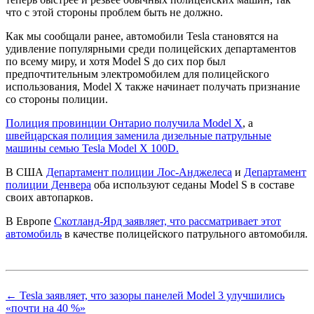
что с этой стороны проблем быть не должно.
Как мы сообщали ранее, автомобили Tesla становятся на
удивление популярными среди полицейских департаментов
по всему миру, и хотя Model S до сих пор был
предпочтительным электромобилем для полицейского
использования, Model X также начинает получать признание
со стороны полиции.
Полиция провинции Онтарио получила Model X
, а
швейцарская полиция заменила дизельные патрульные
машины семью Tesla Model X 100D.
В США
Департамент полиции Лос-Анджелеса
и
Департамент
полиции Денвера
оба используют седаны Model S в составе
своих автопарков.
В Европе
Скотланд-Ярд заявляет, что рассматривает этот
автомобиль
в качестве полицейского патрульного автомобиля.
← Tesla заявляет, что зазоры панелей Model 3 улучшились
«почти на 40 %»