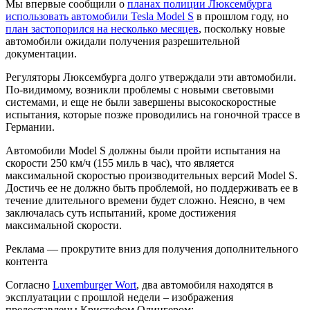
Мы впервые сообщили о
планах полиции Люксембурга
использовать автомобили Tesla Model S
в прошлом году, но
план застопорился на несколько месяцев
, поскольку новые
автомобили ожидали получения разрешительной
документации.
Регуляторы Люксембурга долго утверждали эти автомобили.
По-видимому, возникли проблемы с новыми световыми
системами, и еще не были завершены высокоскоростные
испытания, которые позже проводились на гоночной трассе в
Германии.
Автомобили Model S должны были пройти испытания на
скорости
250 км/ч (155 миль в час), что является
максимальной скоростью производительных версий Model S.
Достичь ее не должно быть проблемой, но поддерживать ее в
течение длительного времени будет сложно. Неясно, в чем
заключалась суть испытаний, кроме достижения
максимальной скорости.
Реклама — прокрутите вниз для получения дополнительного
контента
Согласно
Luxemburger Wort
, два автомобиля находятся в
эксплуатации с прошлой недели – изображения
предоставлены Кристофом Олингером: