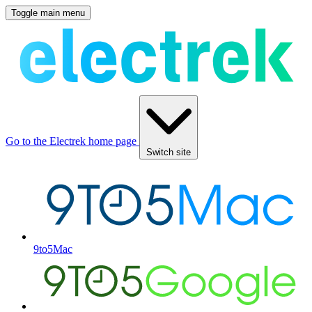
Toggle main menu
Go to the Electrek home page
Switch site
9to5Mac