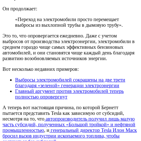
Он продолжает:
«Переход на электромобили просто перемещает
выбросы из выхлопной трубы в дымовую трубу».
Это то, что опровергается ежедневно. Даже с учетом
выбросов от производства электроэнергии, электромобили в
среднем гораздо чище самых эффективных бензиновых
автомобилей, и они становятся чище каждый день благодаря
развитию возобновляемых источников энергии.
Вот несколько недавних примеров:
Выбросы электромобилей сокращены на две трети
благодаря «зеленой» генерации электроэнергии
Главный аргумент против электромобилей теперь
полностью опровергнут
А теперь вот настоящая причина, по которой Бернетт
пытается представить Tesla как зависимую от субсидий,
несмотря на то, что
автопроизводитель получил лишь малую
часть субсидий, полученных «Большой тройкой» и нефтяной
промышленностью
, и
генеральный директор Tesla Илон Маск
бросил вызов индустрии ископаемого топлива, чтобы