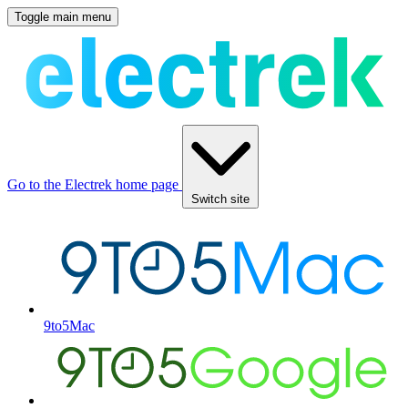
Toggle main menu
Go to the Electrek home page
Switch site
9to5Mac