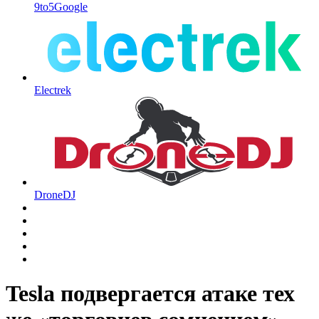
9to5Google
Electrek
DroneDJ
Tesla подвергается атаке тех