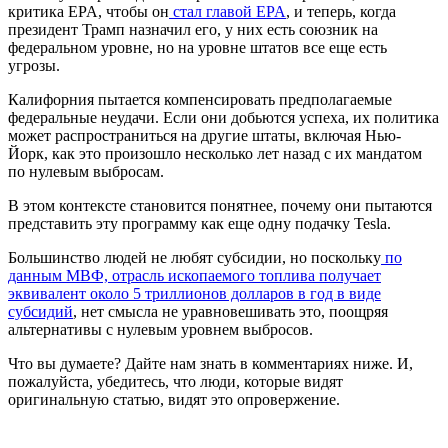
критика EPA, чтобы он
стал главой EPA
, и теперь, когда
президент Трамп назначил его, у них есть союзник на
федеральном уровне, но на уровне штатов все еще есть
угрозы.
Калифорния пытается компенсировать предполагаемые
федеральные неудачи. Если они добьются успеха, их политика
может распространиться на другие штаты, включая Нью-
Йорк, как это произошло несколько лет назад с их мандатом
по нулевым выбросам.
В этом контексте становится понятнее, почему они пытаются
представить эту программу как еще одну подачку Tesla.
Большинство людей не любят субсидии, но поскольку
по
данным МВФ, отрасль ископаемого топлива получает
эквивалент около 5 триллионов долларов в год в виде
субсидий
, нет смысла не уравновешивать это, поощряя
альтернативы с нулевым уровнем выбросов.
Что вы думаете? Дайте нам знать в комментариях ниже. И,
пожалуйста, убедитесь, что люди, которые видят
оригинальную статью, видят это опровержение.