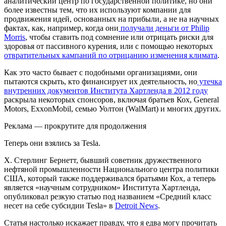
аналитический центр по государственной политике, но они
более известны тем, что их используют компании для
продвижения идей, основанных на прибыли, а не на научных
фактах, как, например, когда они
получали деньги от Philip
Morris
, чтобы ставить под сомнение или отрицать риски для
здоровья от пассивного курения, или с помощью некоторых
отвратительных кампаний по отрицанию изменения климата
.
Как это часто бывает с подобными организациями, они
пытаются скрыть, кто финансирует их деятельность, но
утечка
внутренних документов Института Хартленда в 2012 году
раскрыла некоторых спонсоров, включая братьев Кох, General
Motors, ExxonMobil, семью Уолтон (WalMart) и многих других.
Реклама — прокрутите для продолжения
Теперь они взялись за Tesla.
Х. Стерлинг Бернетт, бывший советник дружественного
нефтяной промышленности Национального центра политики
США, который также поддерживался братьями Кох, а теперь
является «научным сотрудником» Института Хартленда,
опубликовал резкую статью под названием «Средний класс
несет на себе субсидии Tesla» в
Detroit News
.
Статья настолько искажает правду, что я едва могу прочитать