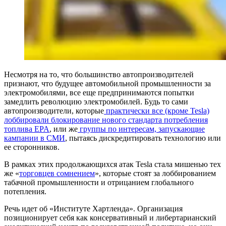
Несмотря на то, что большинство автопроизводителей
признают, что будущее автомобильной промышленности за
электромобилями, все еще предпринимаются попытки
замедлить революцию электромобилей. Будь то сами
автопроизводители, которые
практически все (кроме Tesla)
лоббировали блокирование нового стандарта потребления
топлива EPA
, или же
группы по интересам, запускающие
кампании в СМИ
, пытаясь дискредитировать технологию или
ее сторонников.
В рамках этих продолжающихся атак Tesla стала мишенью тех
же «
торговцев сомнением
», которые стоят за лоббированием
табачной промышленности и отрицанием глобального
потепления.
Речь идет об «Институте Хартленда». Организация
позиционирует себя как консервативный и либертарианский