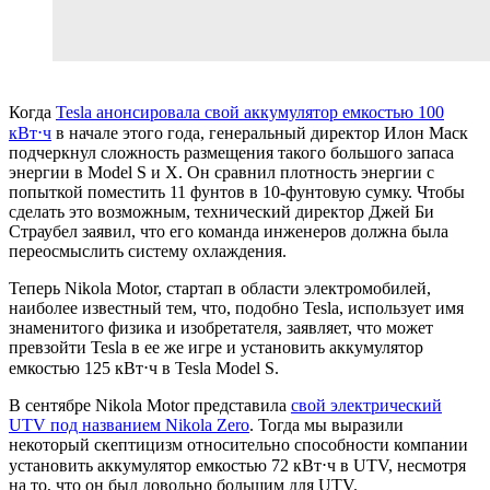
Когда
Tesla анонсировала свой аккумулятор емкостью 100
кВт⋅ч
в начале этого года, генеральный директор Илон Маск
подчеркнул сложность размещения такого большого запаса
энергии в Model S и X. Он сравнил плотность энергии с
попыткой поместить 11 фунтов в 10-фунтовую сумку. Чтобы
сделать это возможным, технический директор Джей Би
Страубел заявил, что его команда инженеров должна была
переосмыслить систему охлаждения.
Теперь Nikola Motor, стартап в области электромобилей,
наиболее известный тем, что, подобно Tesla, использует имя
знаменитого физика и изобретателя, заявляет, что может
превзойти Tesla в ее же игре и установить аккумулятор
емкостью 125 кВт⋅ч в Tesla Model S.
В сентябре Nikola Motor представила
свой электрический
UTV под названием Nikola Zero
. Тогда мы выразили
некоторый скептицизм относительно способности компании
установить аккумулятор емкостью 72 кВт⋅ч в UTV, несмотря
на то, что он был довольно большим для UTV.