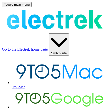
Toggle main menu
Go to the Electrek home page
Switch site
9to5Mac