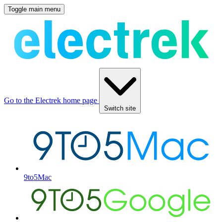
Toggle main menu
Go to the Electrek home page
Switch site
9to5Mac