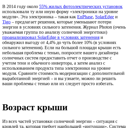
В 2014 году около
55% жилых фотоэлектрических установок
использовали ту или иную форму «электроники на уровне
модуля». Эта электроника – такая как
EnPhase
,
SolarEdge
и
Tigo
– предлагает решения, которые уменьшают потери
энергии в условиях сильного затенения. Журнал Photon (очень
уважаемая группа по анализу солнечной энергетики)
проанализировал SolarEdge в условиях затенения
и
обнаружил выгоду от 4,4% до чуть более 10% (в условиях
сильного затенения). Если на большой площади крыши есть
небольшая проблема с тенью, попросите вашего дизайнера
солнечных систем предоставить отчет о производстве с
учетом тени и обычного инвертора, а затем анализ с
использованием продукта типа электроники на уровне
модуля. Сравните стоимость модернизации с дополнительной
выработанной энергией – и вы узнаете, можно ли решить
ваши проблемы с тенью или их следует просто избегать.
Возраст крыши
Из всех частей установки солнечной энергии – ситуация с
кровлей та, которая требует наибольшей «интуиции». Система