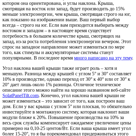
котором она ориентирована, и углы наклона. Крыша,
смотрящая на восток или запад, будет производить до 15%
меньше электроэнергии, чем крыша, смотрящая строго на юг,
как показано на изображении выше. Ваш первый выбор
всегда – строго на юг. Если вам приходится выбирать между
востоком и западом – в настоящее время существует
потребность в большем количестве крыш, смотрящих на
запад, из-за роста потребления электроэнергии вечером. Этот
спрос на западное направление может измениться по мере
того, как стимулы и аккумуляторные системы станут
популярными. В последнее время
много написано на эту тему
.
Угол наклона вашей крыши также играет роль – хотя и
меньшую. Разница между крышей с углом 5° и 30° составляет
10% в производстве, однако переход от 30° к 40° или от 30° к
20° дает лишь около 1% разницы. Отличное техническое
описание этого можно найти на хорошо названном веб-сайте
SolatPanelTilt.com
. Конечно, угол наклона вашей крыши не
может измениться – это зависит от того, как построен ваш
дом. Если у вас крыша с углом 5° или плоская, то обязательно
инвестируйте в монтажную систему, которая наклонит ваши
модули ближе к 20%. Повышение производства на 10% за
весь срок службы компенсирует ожидаемое увеличение цены
примерно на 0,10-25 центов/Вт. Если ваша крыша имеет угол
более 15-20°, то я бы порекомендовал придерживаться этого