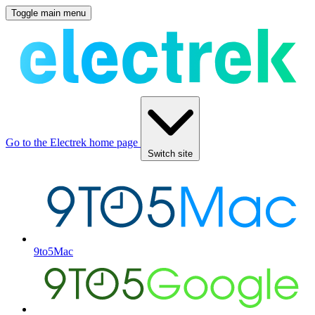
Toggle main menu
Go to the Electrek home page
Switch site
9to5Mac