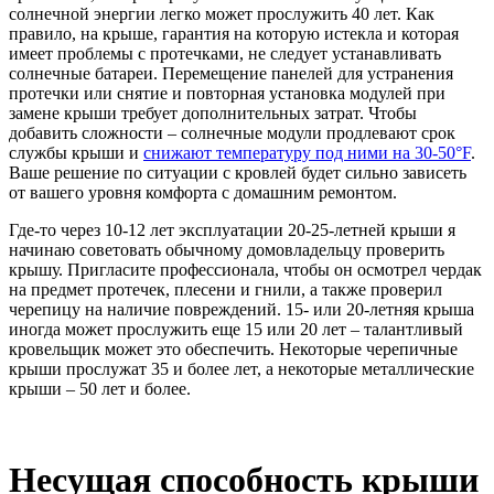
солнечной энергии легко может прослужить 40 лет. Как
правило, на крыше, гарантия на которую истекла и которая
имеет проблемы с протечками, не следует устанавливать
солнечные батареи. Перемещение панелей для устранения
протечки или снятие и повторная установка модулей при
замене крыши требует дополнительных затрат. Чтобы
добавить сложности – солнечные модули продлевают срок
службы крыши и
снижают температуру под ними на 30-50°F
.
Ваше решение по ситуации с кровлей будет сильно зависеть
от вашего уровня комфорта с домашним ремонтом.
Где-то через 10-12 лет эксплуатации 20-25-летней крыши я
начинаю советовать обычному домовладельцу проверить
крышу. Пригласите профессионала, чтобы он осмотрел чердак
на предмет протечек, плесени и гнили, а также проверил
черепицу на наличие повреждений. 15- или 20-летняя крыша
иногда может прослужить еще 15 или 20 лет – талантливый
кровельщик может это обеспечить. Некоторые черепичные
крыши прослужат 35 и более лет, а некоторые металлические
крыши – 50 лет и более.
Несущая способность крыши