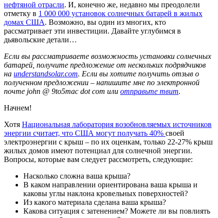
нефтяной отрасли
. И, конечно же, недавно мы преодолели
отметку в
1 000 000 установок солнечных батарей в жилых
домах США
. Возможно, вы один из многих, кто
рассматривает эти инвестиции. Давайте углубимся в
дьявольские детали…
Если вы рассматриваете возможность установки солнечных
батарей, получите предложение от нескольких подрядчиков
на
understandsolar.com
. Если вы хотите получить отзыв о
полученном предложении – напишите мне по электронной
почте john @ 9to5mac dot com или
отправьте твит
.
Начнем!
Хотя
Национальная лаборатория возобновляемых источников
энергии считает, что США могут получать 40%
своей
электроэнергии с крыш – по их оценкам, только 22-27% крыш
жилых домов имеют потенциал для солнечной энергии.
Вопросы, которые вам следует рассмотреть, следующие:
Насколько сложна ваша крыша?
В каком направлении ориентирована ваша крыша и
каковы углы наклона кровельных поверхностей?
Из какого материала сделана ваша крыша?
Какова ситуация с затенением? Можете ли вы повлиять