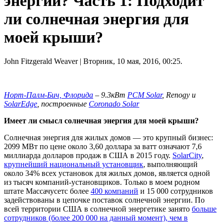
энергии? Часть 1: Подходит
ли солнечная энергия для
моей крыши?
John Fitzgerald Weaver
| Вторник, 10 мая, 2016, 00:25.
Норт-Палм-Бич, Флорида
– 9.3кВт
PCM Solar
, Renogy и
SolarEdge
, построенные
Coronado Solar
Имеет ли смысл солнечная энергия для моей крыши?
Солнечная энергия для жилых домов — это крупный бизнес:
2099 МВт по цене около 3,60 доллара за ватт означают 7,6
миллиарда долларов продаж в США в 2015 году.
SolarCity
,
крупнейший национальный установщик
, выполняющий
около 34% всех установок для жилых домов, является одной
из тысяч компаний-установщиков. Только в моем родном
штате Массачусетс более
400 компаний
и 15 000 сотрудников
задействованы в цепочке поставок солнечной энергии. По
всей территории США в солнечной энергетике занято
больше
сотрудников (более 200 000 на данный момент), чем в